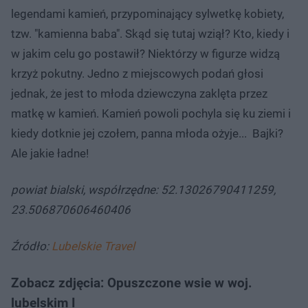
legendami kamień, przypominający sylwetkę kobiety,
tzw. "kamienna baba". Skąd się tutaj wziął? Kto, kiedy i
w jakim celu go postawił? Niektórzy w figurze widzą
krzyż pokutny. Jedno z miejscowych podań głosi
jednak, że jest to młoda dziewczyna zaklęta przez
matkę w kamień. Kamień powoli pochyla się ku ziemi i
kiedy dotknie jej czołem, panna młoda ożyje... Bajki?
Ale jakie ładne!
powiat bialski, współrzędne: 52.13026790411259,
23.506870606460406
Źródło:
Lubelskie Travel
Zobacz zdjęcia: Opuszczone wsie w woj.
lubelskim I