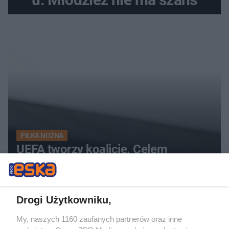
PIŁKA NOŻNA
UEFA tworzy koalicję. Celem
prezydent FIFA Gianni Infantino
5
Drogi Użytkowniku,
My, naszych 1160 zaufanych partnerów oraz inne