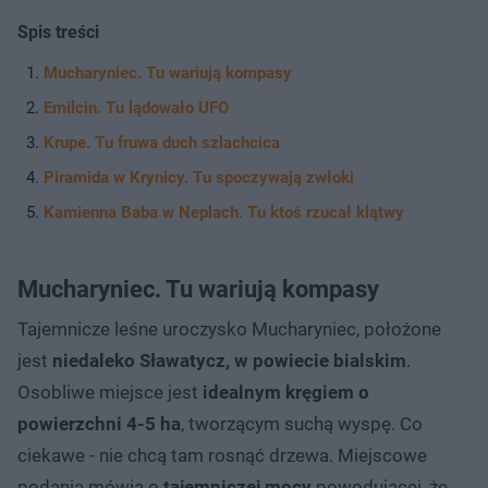
Spis treści
Mucharyniec. Tu wariują kompasy
Emilcin. Tu lądowało UFO
Krupe. Tu fruwa duch szlachcica
Piramida w Krynicy. Tu spoczywają zwłoki
Kamienna Baba w Neplach. Tu ktoś rzucał klątwy
Mucharyniec. Tu wariują kompasy
Tajemnicze leśne uroczysko Mucharyniec, położone
jest
niedaleko Sławatycz, w powiecie bialskim
.
Osobliwe miejsce jest
idealnym kręgiem o
powierzchni 4-5 ha
, tworzącym suchą wyspę. Co
ciekawe - nie chcą tam rosnąć drzewa. Miejscowe
podania mówią o
tajemniczej mocy
powodującej, że