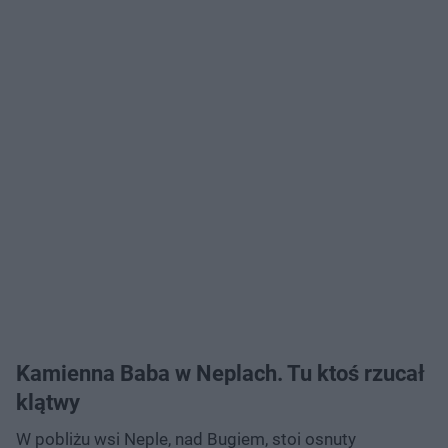
Kamienna Baba w Neplach. Tu ktoś rzucał
klątwy
W pobliżu wsi Neple, nad Bugiem, stoi osnuty