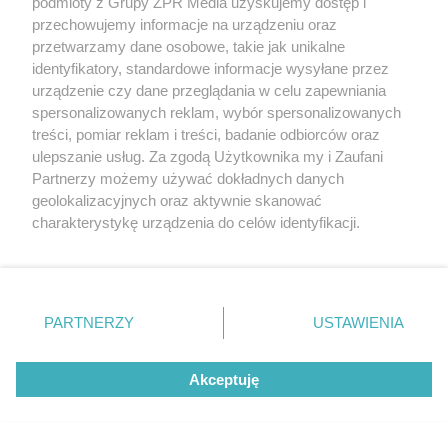
podmioty z Grupy ZPR Media uzyskujemy dostęp i
przechowujemy informacje na urządzeniu oraz
przetwarzamy dane osobowe, takie jak unikalne
identyfikatory, standardowe informacje wysyłane przez
urządzenie czy dane przeglądania w celu zapewniania
spersonalizowanych reklam, wybór spersonalizowanych
treści, pomiar reklam i treści, badanie odbiorców oraz
TEST OSOBOWOŚCI
ulepszanie usług. Za zgodą Użytkownika my i Zaufani
Psychotest. Wybierz jeden kwiat i
Partnerzy możemy używać dokładnych danych
sprawdź, jaki masz typ osobowości
geolokalizacyjnych oraz aktywnie skanować
charakterystykę urządzenia do celów identyfikacji.
Ponieważ cenimy Twoją prywatność, prosimy o zgodę na
korzystanie z tych technologii poprzez kliknięcie
„Akceptuję”. Zgoda jest dobrowolna i zawsze możesz ją
zmienić/wycofać klikając przycisk ustawień prywatności
PARTNERZY
USTAWIENIA
znajdujący się w lewym dolnym rogu strony
. Niektóre
rodzaje przetwarzania danych nie wymagają zgody
Akceptuję
użytkownika, ale masz prawo sprzeciwić się takiemu
przetwarzaniu. Preferencje będą miały zastosowanie tylko
na tej witrynie.
DOMOWE TRIKI