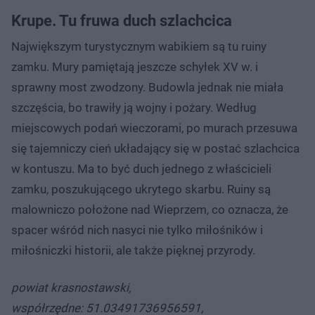
Krupe. Tu fruwa duch szlachcica
Największym turystycznym wabikiem są tu ruiny
zamku. Mury pamiętają jeszcze schyłek XV w. i
sprawny most zwodzony. Budowla jednak nie miała
szczęścia, bo trawiły ją wojny i pożary. Według
miejscowych podań wieczorami, po murach przesuwa
się tajemniczy cień układający się w postać szlachcica
w kontuszu. Ma to być duch jednego z właścicieli
zamku, poszukującego ukrytego skarbu. Ruiny są
malowniczo położone nad Wieprzem, co oznacza, że
spacer wśród nich nasyci nie tylko miłośników i
miłośniczki historii, ale także pięknej przyrody.
powiat krasnostawski,
współrzędne: 51.03491736956591,