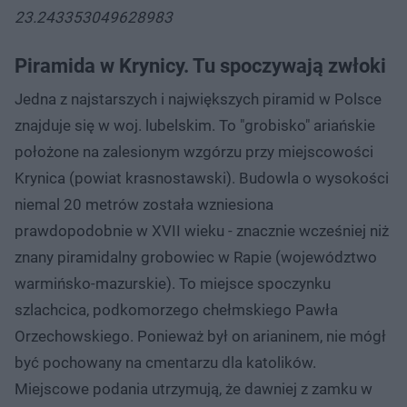
23.243353049628983
Piramida w Krynicy. Tu spoczywają zwłoki
Jedna z najstarszych i największych piramid w Polsce
znajduje się w woj. lubelskim. To "grobisko" ariańskie
położone na zalesionym wzgórzu przy miejscowości
Krynica (powiat krasnostawski). Budowla o wysokości
niemal 20 metrów została wzniesiona
prawdopodobnie w XVII wieku - znacznie wcześniej niż
znany piramidalny grobowiec w Rapie (województwo
warmińsko-mazurskie). To miejsce spoczynku
szlachcica, podkomorzego chełmskiego Pawła
Orzechowskiego. Ponieważ był on arianinem, nie mógł
być pochowany na cmentarzu dla katolików.
Miejscowe podania utrzymują, że dawniej z zamku w