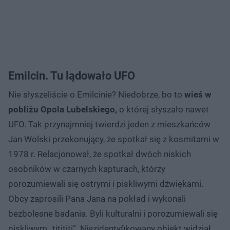
Emilcin. Tu lądowało UFO
Nie słyszeliście o Emilcinie? Niedobrze, bo to
wieś w
pobliżu Opola Lubelskiego,
o której słyszało nawet
UFO. Tak przynajmniej twierdzi jeden z mieszkańców
Jan Wolski przekonujący, że spotkał się z kosmitami w
1978 r. Relacjonował, że spotkał dwóch niskich
osobników w czarnych kapturach, którzy
porozumiewali się ostrymi i piskliwymi dźwiękami.
Obcy zaprosili Pana Jana na pokład i wykonali
bezbolesne badania. Byli kulturalni i porozumiewali się
piskliwym „titititi”. Niezidentyfikowany obiekt widział