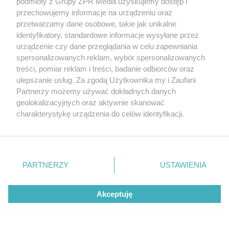
podmioty z Grupy ZPR Media uzyskujemy dostęp i
przechowujemy informacje na urządzeniu oraz
przetwarzamy dane osobowe, takie jak unikalne
identyfikatory, standardowe informacje wysyłane przez
urządzenie czy dane przeglądania w celu zapewniania
spersonalizowanych reklam, wybór spersonalizowanych
treści, pomiar reklam i treści, badanie odbiorców oraz
ulepszanie usług. Za zgodą Użytkownika my i Zaufani
Partnerzy możemy używać dokładnych danych
TENIS
geolokalizacyjnych oraz aktywnie skanować
Świątek kontra Kostiuk w
charakterystykę urządzenia do celów identyfikacji.
Ponieważ cenimy Twoją prywatność, prosimy o zgodę na
WTA Toronto. Ukrainka rzuca
korzystanie z tych technologii poprzez kliknięcie
wyzwanie Polce
„Akceptuję”. Zgoda jest dobrowolna i zawsze możesz ją
zmienić/wycofać klikając przycisk ustawień prywatności
PARTNERZY
USTAWIENIA
znajdujący się w lewym dolnym rogu strony
. Niektóre
rodzaje przetwarzania danych nie wymagają zgody
Akceptuję
użytkownika, ale masz prawo sprzeciwić się takiemu
przetwarzaniu. Preferencje będą miały zastosowanie tylko
na tej witrynie.