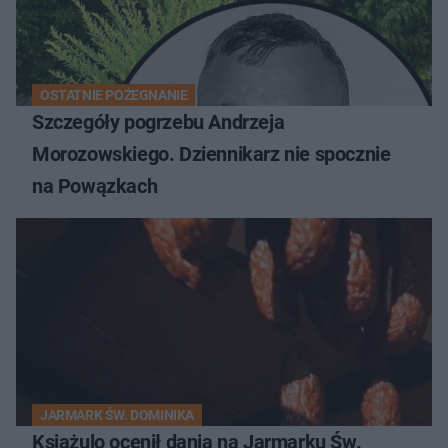
OSTATNIE POŻEGNANIE
Szczegóły pogrzebu Andrzeja
Morozowskiego. Dziennikarz nie spocznie
na Powązkach
JARMARK ŚW. DOMINIKA
Książulo ocenił dania na Jarmarku Św.