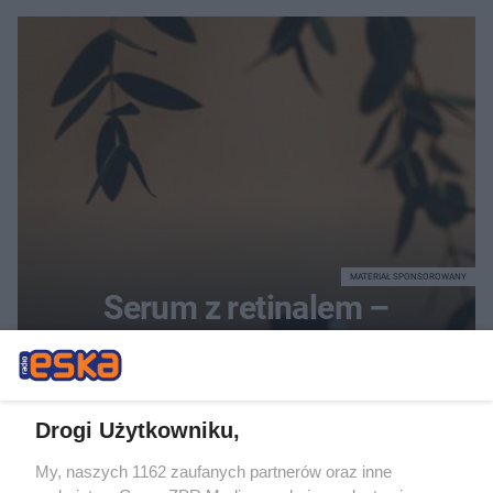
MATERIAŁ SPONSOROWANY
Serum z retinalem –
skuteczna pielęgnacja
przeciwzmarszczkowa i
Drogi Użytkowniku,
regenerująca
My, naszych 1162 zaufanych partnerów oraz inne