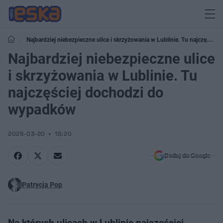
Najbardziej niebezpieczne ulice i skrzyżowania w Lublinie. Tu najczęściej
dochodzi do wypadków
Najbardziej niebezpieczne ulice
i skrzyżowania w Lublinie. Tu
najczęściej dochodzi do
wypadków
2025-03-20
15:20
Dodaj do Google
Patrycja Pop
Na których ulicach w Lublinie najczęściej