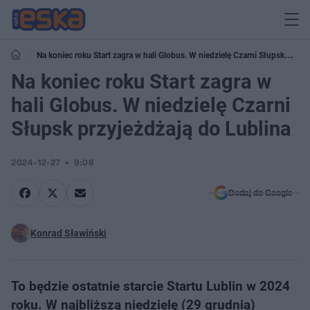
Na koniec roku Start zagra w hali Globus. W niedzielę Czarni Słupsk
przyjeżdżają do Lublina
Na koniec roku Start zagra w
hali Globus. W niedzielę Czarni
Słupsk przyjeżdżają do Lublina
2024-12-27
9:08
Dodaj do Google
Konrad Sławiński
To będzie ostatnie starcie Startu Lublin w 2024
roku. W najbliższą niedzielę (29 grudnia)