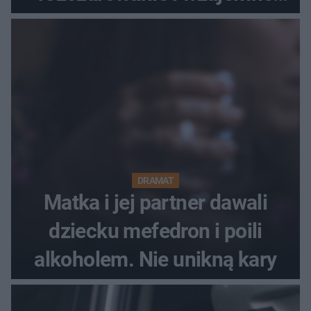
obwinianie. Dlaczego Peak
Festiwal nie odbędzie się?
DRAMAT
Matka i jej partner dawali
dziecku mefedron i poili
alkoholem. Nie unikną kary