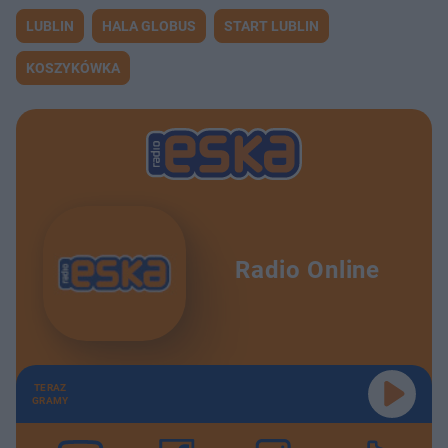
LUBLIN
HALA GLOBUS
START LUBLIN
KOSZYKÓWKA
Radio Online
TERAZ
GRAMY