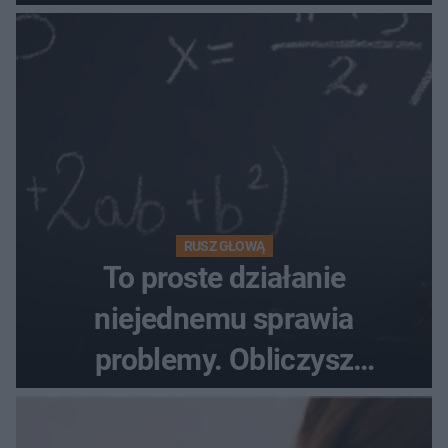
towaru
RUSZ GŁOWĄ
To proste działanie
niejednemu sprawia
problemy. Obliczysz
poprawnie, ile to jest
72+7×7−7×5=?