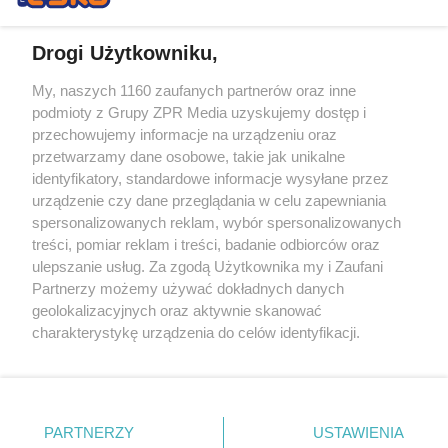
Drogi Użytkowniku,
My, naszych 1160 zaufanych partnerów oraz inne
Żaden utwór zamieszczony w serwisie nie może być powielany i
podmioty z Grupy ZPR Media uzyskujemy dostęp i
rozpowszechniany lub dalej rozpowszechniany w jakikolwiek sposób (w
przechowujemy informacje na urządzeniu oraz
tym także elektroniczny lub mechaniczny) na jakimkolwiek polu
eksploatacji w jakiejkolwiek formie, włącznie z umieszczaniem w
przetwarzamy dane osobowe, takie jak unikalne
Internecie bez pisemnej zgody właściciela praw. Jakiekolwiek użycie lub
identyfikatory, standardowe informacje wysyłane przez
wykorzystanie utworów w całości lub w części z naruszeniem prawa,
tzn. bez właściwej zgody, jest zabronione pod groźbą kary i może być
urządzenie czy dane przeglądania w celu zapewniania
ścigane prawnie.
spersonalizowanych reklam, wybór spersonalizowanych
treści, pomiar reklam i treści, badanie odbiorców oraz
ulepszanie usług. Za zgodą Użytkownika my i Zaufani
Partnerzy możemy używać dokładnych danych
geolokalizacyjnych oraz aktywnie skanować
charakterystykę urządzenia do celów identyfikacji.
Ponieważ cenimy Twoją prywatność, prosimy o zgodę na
O nas
korzystanie z tych technologii poprzez kliknięcie
Informacje prawne
„Akceptuję”. Zgoda jest dobrowolna i zawsze możesz ją
zmienić/wycofać klikając przycisk ustawień prywatności
PARTNERZY
USTAWIENIA
Nasze serwisy
znajdujący się w lewym dolnym rogu strony
. Niektóre