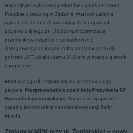
Generalnym wykonawcą robót była spółka Primost
Południe z siedzibą w Będzinie. Wartość zadania
wynosi ok. 37 mln zł. Inwestycja to komponent
projektu unijnego pn. „Budowa, modernizacja
przystanków i węzłów przesiadkowych
zintegrowanych z innymi rodzajami transportu dla
potrzeb LOF”, dzięki czemu 31,5 mln zł stanowią środki
europejskie.
Most w ciągu ul. Żeglarskiej ma już też swojego
patrona.
Przeprawa będzie nosić imię Prezydenta RP
Ryszarda Kaczorowskiego
. Decyzja w tej sprawie
zapadła jednomyślnie na kwietniowej sesji Rady
Miasta.
Zmiany w MPK przy ul. Żeglarskiej – nowy