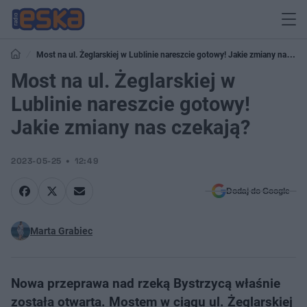
Most na ul. Żeglarskiej w Lublinie nareszcie gotowy! Jakie zmiany nas
czekają?
Most na ul. Żeglarskiej w
Lublinie nareszcie gotowy!
Jakie zmiany nas czekają?
2023-05-25
12:49
Dodaj do Google
Marta Grabiec
Nowa przeprawa nad rzeką Bystrzycą właśnie
została otwarta. Mostem w ciągu ul. Żeglarskiej