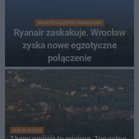
NOWE POŁĄCZENIE Z WROCŁAWIA
Ryanair zaskakuje. Wrocław
zyska nowe egzotyczne
połączenie
WAKACJE 2026
Tłumy omijają to miejsce. Ten zalew