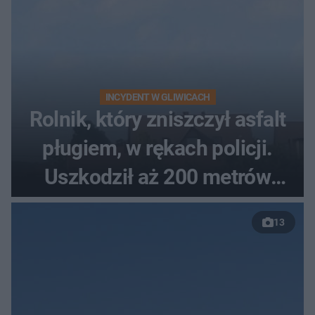
INCYDENT W GLIWICACH
Rolnik, który zniszczył asfalt
pługiem, w rękach policji.
Uszkodził aż 200 metrów
nowej drogi
13