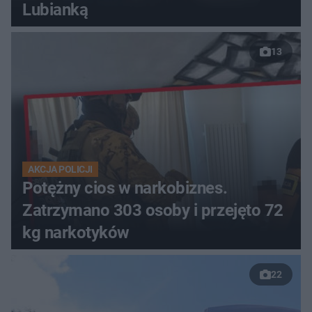
Lubianką
13
AKCJA POLICJI
Potężny cios w narkobiznes.
Zatrzymano 303 osoby i przejęto 72
kg narkotyków
22