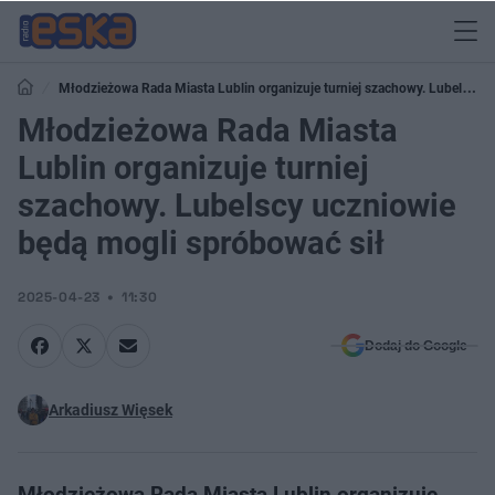
Młodzieżowa Rada Miasta Lublin organizuje turniej szachowy. Lubelscy
uczniowie będą mogli spróbować sił
Młodzieżowa Rada Miasta
Lublin organizuje turniej
szachowy. Lubelscy uczniowie
będą mogli spróbować sił
2025-04-23
11:30
Dodaj do Google
Arkadiusz Więsek
Młodzieżowa Rada Miasta Lublin organizuje