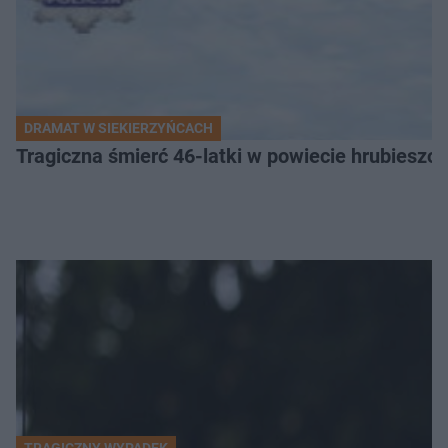
DRAMAT W SIEKIERZYŃCACH
Tragiczna śmierć 46-latki w powiecie hrubieszows