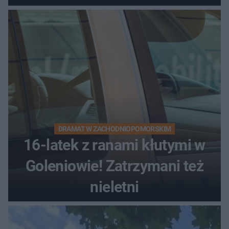
bez tłumów
DRAMAT W ZACHODNIOPOMORSKIM
16-latek z ranami kłutymi w
Goleniowie! Zatrzymani też
nieletni