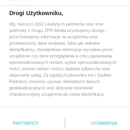
Drogi Użytkowniku,
My, naszych 1162 zaufanych partnerów oraz inne
Żaden utwór zamieszczony w serwisie nie może być powielany i
podmioty z Grupy ZPR Media uzyskujemy dostęp i
rozpowszechniany lub dalej rozpowszechniany w jakikolwiek sposób (w
przechowujemy informacje na urządzeniu oraz
tym także elektroniczny lub mechaniczny) na jakimkolwiek polu
eksploatacji w jakiejkolwiek formie, włącznie z umieszczaniem w
przetwarzamy dane osobowe, takie jak unikalne
Internecie bez pisemnej zgody właściciela praw. Jakiekolwiek użycie lub
identyfikatory, standardowe informacje wysyłane przez
wykorzystanie utworów w całości lub w części z naruszeniem prawa,
tzn. bez właściwej zgody, jest zabronione pod groźbą kary i może być
urządzenie czy dane przeglądania w celu zapewniania
ścigane prawnie.
spersonalizowanych reklam, wybór spersonalizowanych
treści, pomiar reklam i treści, badanie odbiorców oraz
ulepszanie usług. Za zgodą Użytkownika my i Zaufani
Partnerzy możemy używać dokładnych danych
geolokalizacyjnych oraz aktywnie skanować
charakterystykę urządzenia do celów identyfikacji.
Ponieważ cenimy Twoją prywatność, prosimy o zgodę na
O nas
korzystanie z tych technologii poprzez kliknięcie
Informacje prawne
„Akceptuję”. Zgoda jest dobrowolna i zawsze możesz ją
zmienić/wycofać klikając przycisk ustawień prywatności
PARTNERZY
USTAWIENIA
Nasze serwisy
znajdujący się w lewym dolnym rogu strony
. Niektóre