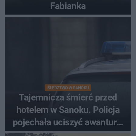
Fabianka
ŚLEDZTWO W SANOKU
Tajemnicza śmierć przed
hotelem w Sanoku. Policja
pojechała uciszyć awanturę,
znaleźli ciało