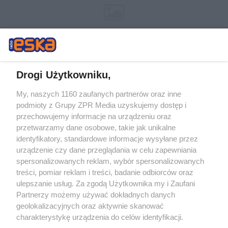
Drogi Użytkowniku,
My, naszych 1160 zaufanych partnerów oraz inne
Żaden utwór zamieszczony w serwisie nie może być powielany i
podmioty z Grupy ZPR Media uzyskujemy dostęp i
rozpowszechniany lub dalej rozpowszechniany w jakikolwiek sposób (w
przechowujemy informacje na urządzeniu oraz
tym także elektroniczny lub mechaniczny) na jakimkolwiek polu
eksploatacji w jakiejkolwiek formie, włącznie z umieszczaniem w
przetwarzamy dane osobowe, takie jak unikalne
Internecie bez pisemnej zgody właściciela praw. Jakiekolwiek użycie lub
identyfikatory, standardowe informacje wysyłane przez
wykorzystanie utworów w całości lub w części z naruszeniem prawa,
tzn. bez właściwej zgody, jest zabronione pod groźbą kary i może być
urządzenie czy dane przeglądania w celu zapewniania
ścigane prawnie.
spersonalizowanych reklam, wybór spersonalizowanych
treści, pomiar reklam i treści, badanie odbiorców oraz
ulepszanie usług. Za zgodą Użytkownika my i Zaufani
Partnerzy możemy używać dokładnych danych
geolokalizacyjnych oraz aktywnie skanować
charakterystykę urządzenia do celów identyfikacji.