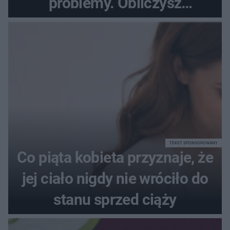
problemy. Obliczysz
poprawnie, ile to jest
72+7×7−7×5=?
TEKST SPONSOROWANY
Co piąta kobieta przyznaje, że
jej ciało nigdy nie wróciło do
stanu sprzed ciąży