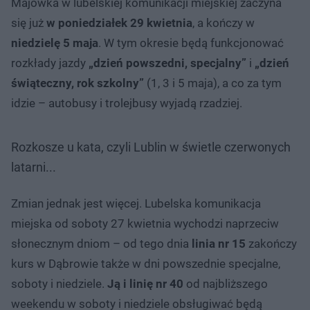
Majówka w lubelskiej komunikacji miejskiej zaczyna
się już
w poniedziałek 29 kwietnia
, a kończy w
niedzielę 5 maja
. W tym okresie będą funkcjonować
rozkłady jazdy
„dzień powszedni, specjalny”
i
„dzień
świąteczny, rok szkolny”
(1, 3 i 5 maja), a co za tym
idzie – autobusy i trolejbusy wyjadą rzadziej.
Rozkosze u kata, czyli Lublin w świetle czerwonych
latarni...
Zmian jednak jest więcej. Lubelska komunikacja
miejska od soboty 27 kwietnia wychodzi naprzeciw
słonecznym dniom – od tego dnia
linia nr 15
zakończy
kurs w Dąbrowie także w dni powszednie specjalne,
soboty i niedziele.
Ją i linię nr 40
od najbliższego
weekendu w soboty i niedziele obsługiwać będą