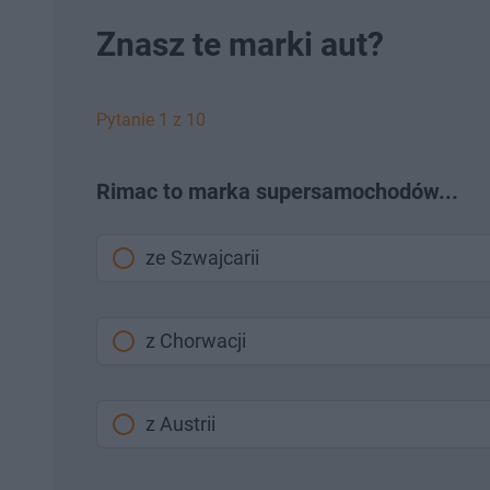
Znasz te marki aut?
Pytanie 1 z 10
Rimac to marka supersamochodów...
ze Szwajcarii
z Chorwacji
z Austrii