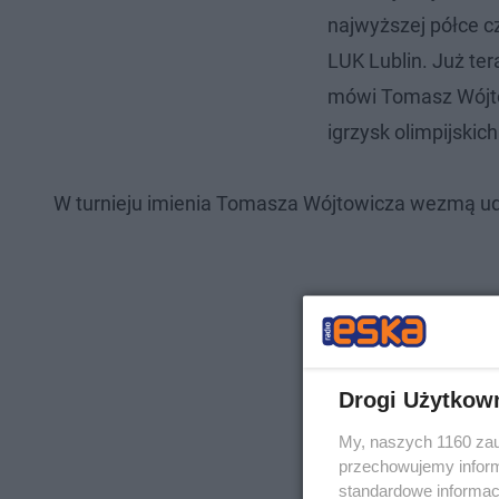
najwyższej półce cz
LUK Lublin. Już te
mówi Tomasz Wójtow
igrzysk olimpijskich
W turnieju imienia Tomasza Wójtowicza wezmą udz
Drogi Użytkow
My, naszych 1160 zau
przechowujemy informa
standardowe informac