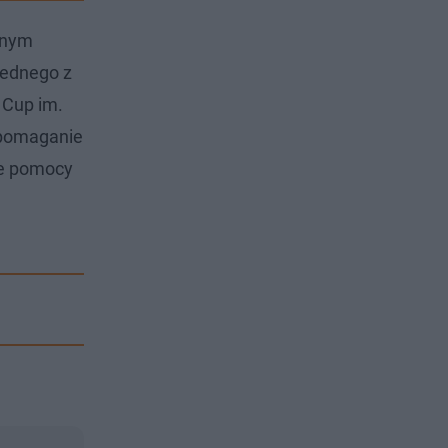
wnym
jednego z
 Cup im.
spomaganie
ie pomocy