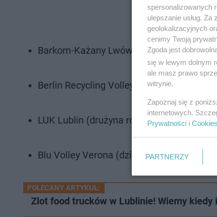
spersonalizowanych re
ulepszanie usług. Za
geolokalizacyjnych or
cenimy Twoją prywatno
Barkom-Każany Lwów (aktualny mistrz Uk
Zgoda jest dobrowoln
się w lewym dolnym r
ale masz prawo sprzec
witrynie.
Berlin Recycling Volleys (Mistrz Bundeslig
Zapoznaj się z poniż
internetowych. Szcze
LUK Lublin (drużyna rozgrywek PlusLigi)
Prywatności
i
Cookie
Blu Volley Verona (dziewiąta drużyna ligi 
PARTNERZY
POLECANY ARTYKUŁ:
Zlot food trucków w Lublinie! Wiemy kiedy 