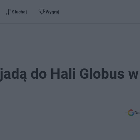
Słuchaj
Wygraj
zjadą do Hali Globus w
Do