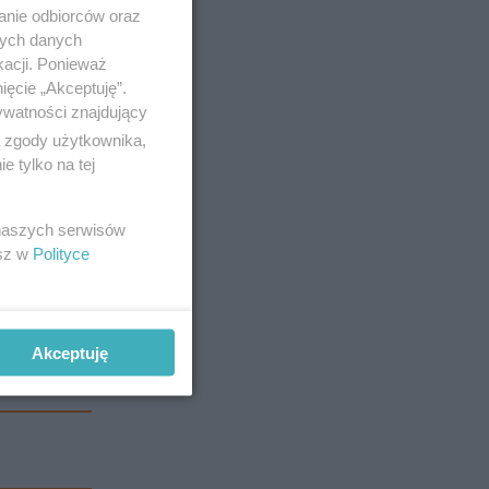
anie odbiorców oraz
nych danych
kacji. Ponieważ
ięcie „Akceptuję”.
ywatności znajdujący
ą zgody użytkownika,
 tylko na tej
 naszych serwisów
esz w
Polityce
Akceptuję