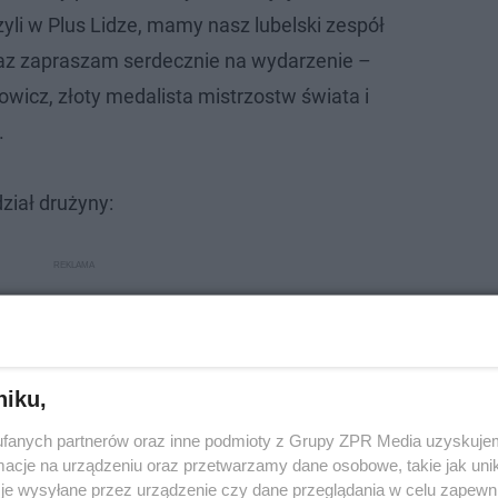
yli w Plus Lidze, mamy nasz lubelski zespół
raz zapraszam serdecznie na wydarzenie –
icz, złoty medalista mistrzostw świata i
.
iał drużyny:
niku,
fanych partnerów oraz inne podmioty z Grupy ZPR Media uzyskujem
cje na urządzeniu oraz przetwarzamy dane osobowe, takie jak unika
je wysyłane przez urządzenie czy dane przeglądania w celu zapewn