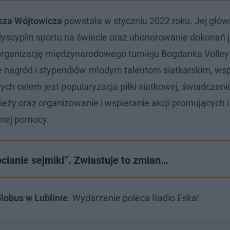
sza Wójtowicza
powstała w styczniu 2022 roku. Jej głó
 dyscyplin sportu na świecie oraz uhonorowanie dokonań 
 organizację międzynarodowego turnieju Bogdanka Volley
e nagród i stypendiów młodym talentom siatkarskim, w
ych celem jest popularyzacja piłki siatkowej, świadczen
ży oraz organizowanie i wspieranie akcji promujących i
mnej pomocy.
ocianie sejmiki”. Zwiastuje to zmian…
Globus w Lublinie
. Wydarzenie poleca Radio Eska!