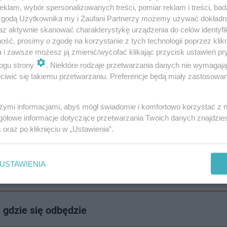
klam, wybór spersonalizowanych treści, pomiar reklam i treści, bad
 zgodą Użytkownika my i Zaufani Partnerzy możemy używać dokład
az aktywnie skanować charakterystykę urządzenia do celów identyfi
ść, prosimy o zgodę na korzystanie z tych technologii poprzez klikn
rainy),
a i zawsze możesz ją zmienić/wycofać klikając przycisk ustawień pr
ogu strony
. Niektóre rodzaje przetwarzania danych nie wymagaj
iwić się takiemu przetwarzaniu. Preferencje będą miały zastosowanie
i)
szymi informacjami, abyś mógł świadomie i komfortowo korzystać z
gółowe informacje dotyczące przetwarzania Twoich danych znajdzi
s
oraz po kliknięciu w „Ustawienia”.
Włoskiej)
USTAWIENIA
i gdzie się odbędzie