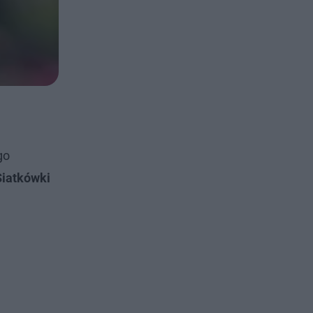
go
Siatkówki