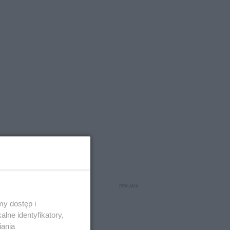
y dostęp i
lne identyfikatory,
iania