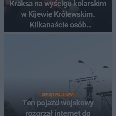
Kraksa na wyścigu kolarskim
w Kijewie Królewskim.
Kilkanaście osób
poszkodowanych, lądował
śmigłowiec LPR
SPRZĘT WOJSKOWY
Ten pojazd wojskowy
rozgrzał internet do