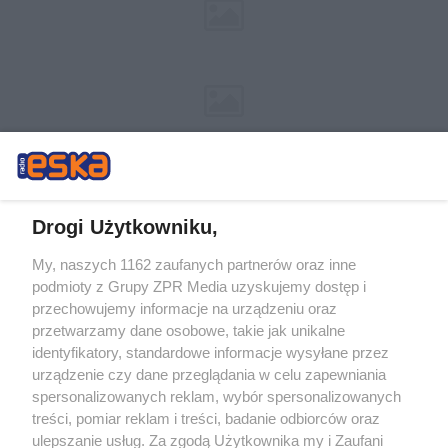
Drogi Użytkowniku,
My, naszych 1162 zaufanych partnerów oraz inne
Żaden utwór zamieszczony w serwisie nie może być powielany i
podmioty z Grupy ZPR Media uzyskujemy dostęp i
rozpowszechniany lub dalej rozpowszechniany w jakikolwiek sposób (w
tym także elektroniczny lub mechaniczny) na jakimkolwiek polu
przechowujemy informacje na urządzeniu oraz
eksploatacji w jakiejkolwiek formie, włącznie z umieszczaniem w Internecie
przetwarzamy dane osobowe, takie jak unikalne
bez pisemnej zgody właściciela praw. Jakiekolwiek użycie lub
identyfikatory, standardowe informacje wysyłane przez
wykorzystanie utworów w całości lub w części z naruszeniem prawa, tzn.
bez właściwej zgody, jest zabronione pod groźbą kary i może być ścigane
urządzenie czy dane przeglądania w celu zapewniania
prawnie.
spersonalizowanych reklam, wybór spersonalizowanych
treści, pomiar reklam i treści, badanie odbiorców oraz
ulepszanie usług. Za zgodą Użytkownika my i Zaufani