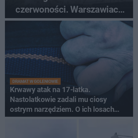
czerwoności. Warszawiacy
pytali, czy to Mad Max!
DRAMAT W GOLENIOWIE
Krwawy atak na 17-latka.
Nastolatkowie zadali mu ciosy
ostrym narzędziem. O ich losach
zdecyduje sąd rodzinny