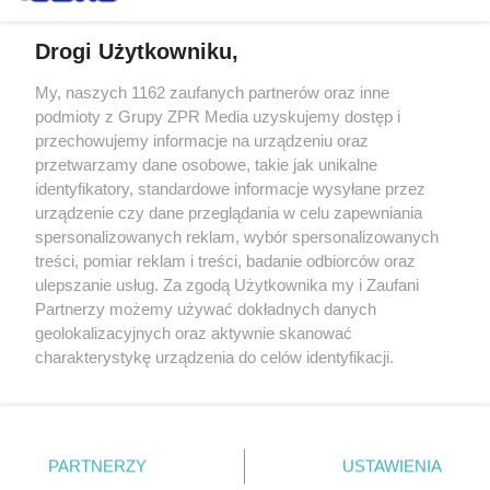
Drogi Użytkowniku,
My, naszych 1162 zaufanych partnerów oraz inne
Żaden utwór zamieszczony w serwisie nie może być powielany i
podmioty z Grupy ZPR Media uzyskujemy dostęp i
rozpowszechniany lub dalej rozpowszechniany w jakikolwiek sposób (w
tym także elektroniczny lub mechaniczny) na jakimkolwiek polu
przechowujemy informacje na urządzeniu oraz
eksploatacji w jakiejkolwiek formie, włącznie z umieszczaniem w
przetwarzamy dane osobowe, takie jak unikalne
Internecie bez pisemnej zgody właściciela praw. Jakiekolwiek użycie lub
identyfikatory, standardowe informacje wysyłane przez
wykorzystanie utworów w całości lub w części z naruszeniem prawa,
tzn. bez właściwej zgody, jest zabronione pod groźbą kary i może być
urządzenie czy dane przeglądania w celu zapewniania
ścigane prawnie.
spersonalizowanych reklam, wybór spersonalizowanych
treści, pomiar reklam i treści, badanie odbiorców oraz
ulepszanie usług. Za zgodą Użytkownika my i Zaufani
Partnerzy możemy używać dokładnych danych
geolokalizacyjnych oraz aktywnie skanować
charakterystykę urządzenia do celów identyfikacji.
Ponieważ cenimy Twoją prywatność, prosimy o zgodę na
O nas
korzystanie z tych technologii poprzez kliknięcie
Informacje prawne
„Akceptuję”. Zgoda jest dobrowolna i zawsze możesz ją
zmienić/wycofać klikając przycisk ustawień prywatności
PARTNERZY
USTAWIENIA
Nasze serwisy
znajdujący się w lewym dolnym rogu strony
. Niektóre