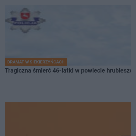
DRAMAT W SIEKIERZYŃCACH
Tragiczna śmierć 46-latki w powiecie hrubieszows