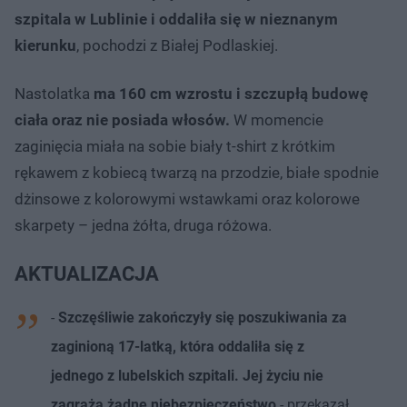
szpitala w Lublinie i oddaliła się w nieznanym
kierunku
, pochodzi z Białej Podlaskiej.
Nastolatka
ma 160 cm wzrostu i szczupłą budowę
ciała oraz nie posiada włosów.
W momencie
zaginięcia miała na sobie biały t-shirt z krótkim
rękawem z kobiecą twarzą na przodzie, białe spodnie
dżinsowe z kolorowymi wstawkami oraz kolorowe
skarpety – jedna żółta, druga różowa.
AKTUALIZACJA
-
Szczęśliwie zakończyły się poszukiwania za
zaginioną 17-latką, która oddaliła się z
jednego z lubelskich szpitali. Jej życiu nie
zagraża żadne niebezpieczeństwo
- przekazał