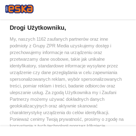
Drogi Użytkowniku,
My, naszych 1162 zaufanych partnerów oraz inne
Żaden utwór zamieszczony w serwisie nie może być powielany i
podmioty z Grupy ZPR Media uzyskujemy dostęp i
rozpowszechniany lub dalej rozpowszechniany w jakikolwiek sposób (w
tym także elektroniczny lub mechaniczny) na jakimkolwiek polu
przechowujemy informacje na urządzeniu oraz
eksploatacji w jakiejkolwiek formie, włącznie z umieszczaniem w Internecie
przetwarzamy dane osobowe, takie jak unikalne
bez pisemnej zgody właściciela praw. Jakiekolwiek użycie lub
wykorzystanie utworów w całości lub w części z naruszeniem prawa, tzn.
identyfikatory, standardowe informacje wysyłane przez
bez właściwej zgody, jest zabronione pod groźbą kary i może być ścigane
urządzenie czy dane przeglądania w celu zapewniania
prawnie.
spersonalizowanych reklam, wybór spersonalizowanych
treści, pomiar reklam i treści, badanie odbiorców oraz
ulepszanie usług. Za zgodą Użytkownika my i Zaufani
Partnerzy możemy używać dokładnych danych
geolokalizacyjnych oraz aktywnie skanować
charakterystykę urządzenia do celów identyfikacji.
O nas
Ponieważ cenimy Twoją prywatność, prosimy o zgodę na
korzystanie z tych technologii poprzez kliknięcie
Informacje prawne
„Akceptuję”. Zgoda jest dobrowolna i zawsze możesz ją