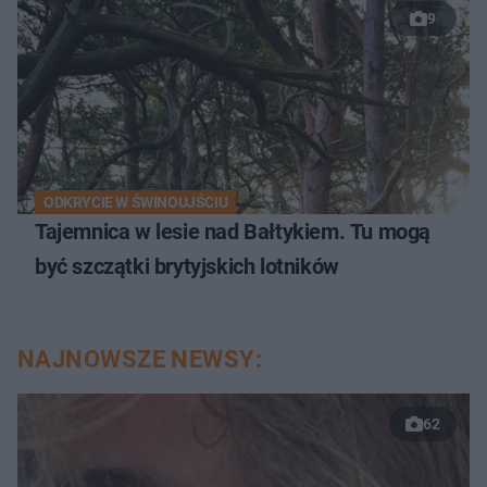
9
ODKRYCIE W ŚWINOUJŚCIU
Tajemnica w lesie nad Bałtykiem. Tu mogą
być szczątki brytyjskich lotników
NAJNOWSZE NEWSY:
62