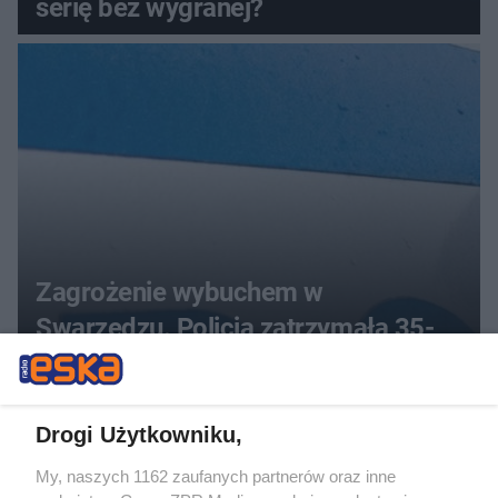
serię bez wygranej?
Zagrożenie wybuchem w
Swarzędzu. Policja zatrzymała 35-
latka, który zgłosił ładunek w swoim
aucie
Drogi Użytkowniku,
My, naszych 1162 zaufanych partnerów oraz inne