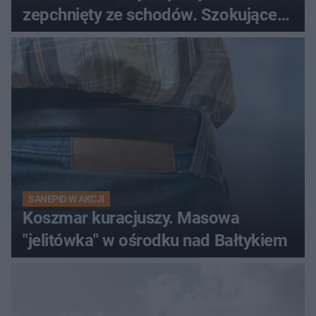
zepchnięty ze schodów. Szokujące
nagranie krąży po sieci
SANEPID W AKCJI
Koszmar kuracjuszy. Masowa
"jelitówka" w ośrodku nad Bałtykiem