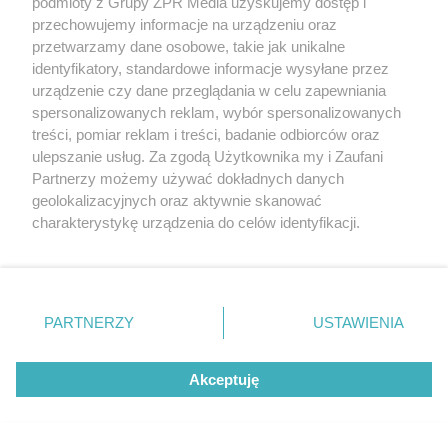
podmioty z Grupy ZPR Media uzyskujemy dostęp i
przechowujemy informacje na urządzeniu oraz
przetwarzamy dane osobowe, takie jak unikalne
identyfikatory, standardowe informacje wysyłane przez
urządzenie czy dane przeglądania w celu zapewniania
spersonalizowanych reklam, wybór spersonalizowanych
Oszustwo w powiecie trzebnickim.
treści, pomiar reklam i treści, badanie odbiorców oraz
ulepszanie usług. Za zgodą Użytkownika my i Zaufani
Małżeństwo seniorów straciło 240
Partnerzy możemy używać dokładnych danych
000 zł
geolokalizacyjnych oraz aktywnie skanować
charakterystykę urządzenia do celów identyfikacji.
Ponieważ cenimy Twoją prywatność, prosimy o zgodę na
ZOBACZ WIĘCEJ
korzystanie z tych technologii poprzez kliknięcie
„Akceptuję”. Zgoda jest dobrowolna i zawsze możesz ją
zmienić/wycofać klikając przycisk ustawień prywatności
PARTNERZY
USTAWIENIA
znajdujący się w lewym dolnym rogu strony
. Niektóre
rodzaje przetwarzania danych nie wymagają zgody
Akceptuję
użytkownika, ale masz prawo sprzeciwić się takiemu
przetwarzaniu. Preferencje będą miały zastosowanie tylko
na tej witrynie.