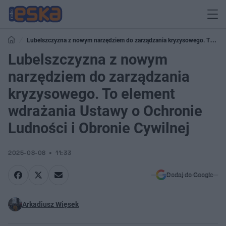
Lubelszczyzna z nowym narzędziem do zarządzania kryzysowego. To
element wdrażania Ustawy o Ochronie Ludności i Obronie Cywilnej
Lubelszczyzna z nowym
narzędziem do zarządzania
kryzysowego. To element
wdrażania Ustawy o Ochronie
Ludności i Obronie Cywilnej
2025-08-08
11:33
Dodaj do Google
Arkadiusz Więsek