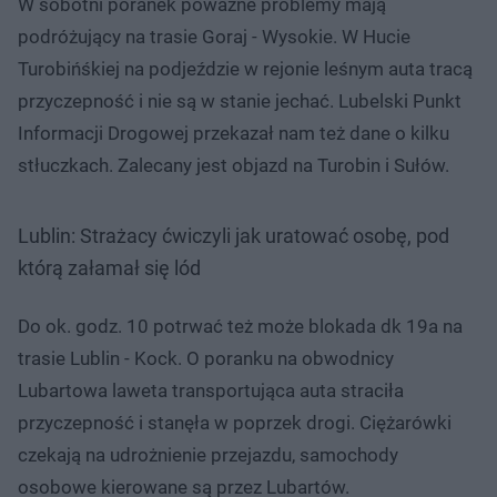
W sobotni poranek poważne problemy mają
podróżujący na trasie Goraj - Wysokie. W Hucie
Turobińśkiej na podjeździe w rejonie leśnym auta tracą
przyczepność i nie są w stanie jechać. Lubelski Punkt
Informacji Drogowej przekazał nam też dane o kilku
stłuczkach. Zalecany jest objazd na Turobin i Sułów.
Lublin: Strażacy ćwiczyli jak uratować osobę, pod
którą załamał się lód
Do ok. godz. 10 potrwać też może blokada dk 19a na
trasie Lublin - Kock. O poranku na obwodnicy
Lubartowa laweta transportująca auta straciła
przyczepność i stanęła w poprzek drogi. Ciężarówki
czekają na udrożnienie przejazdu, samochody
osobowe kierowane są przez Lubartów.