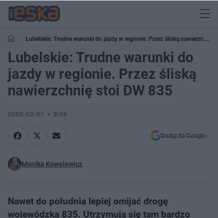
Lubelskie: Trudne warunki do jazdy w regionie. Przez śliską nawierzchnię
stoi DW 835
Lubelskie: Trudne warunki do
jazdy w regionie. Przez śliską
nawierzchnię stoi DW 835
2026-02-07
8:58
Dodaj do Google
Monika Kowalewicz
Nawet do południa lepiej omijać drogę
wojewódzką 835. Utrzymują się tam bardzo