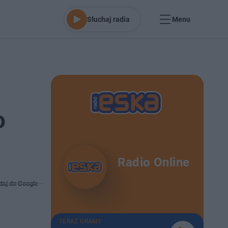
Słuchaj radia
Menu
o
Radio Online
daj do Google
TERAZ GRAMY