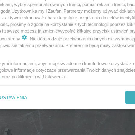
klam, wybór spersonalizowanych treści, pomiar reklam i treści, bad
 zgodą Użytkownika my i Zaufani Partnerzy możemy używać dokład
 pod nadzorem prokuratora. Ciało denata zostało zabez
az aktywnie skanować charakterystykę urządzenia do celów identyfi
ść, prosimy o zgodę na korzystanie z tych technologii poprzez klikn
a i zawsze możesz ją zmienić/wycofać klikając przycisk ustawień pr
ogu strony
. Niektóre rodzaje przetwarzania danych nie wymagaj
rzyczyną śmierci mężczyzny było wychłodzenie organizmu
iwić się takiemu przetwarzaniu. Preferencje będą miały zastosowanie
daje policjantka.
szymi informacjami, abyś mógł świadomie i komfortowo korzystać z
a starych zdjęciach
gółowe informacje dotyczące przetwarzania Twoich danych znajdzi
s
oraz po kliknięciu w „Ustawienia”.
USTAWIENIA