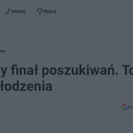
Słuchaj
Wygraj
enia
y finał poszukiwań. T
hłodzenia
Do