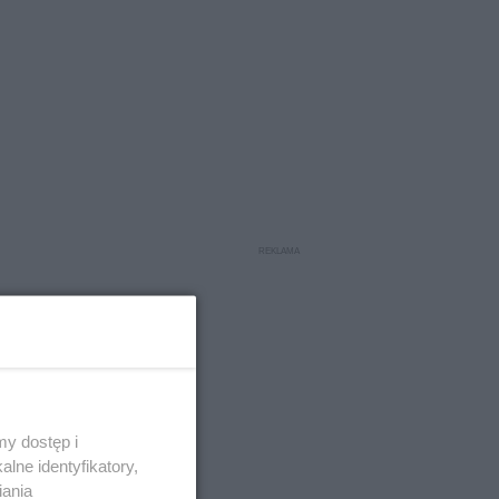
y dostęp i
ło ciało
lne identyfikatory,
iania