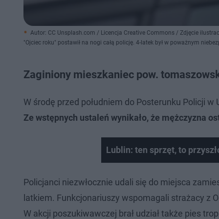
Autor: CC Unsplash.com / Licencja Creative Commons / Zdjęcie ilustr
"Ojciec roku" postawił na nogi całą policję. 4-latek był w poważnym niebe
Zaginiony mieszkaniec pow. tomaszows
W środę przed południem do Posterunku Policji w U
Ze wstępnych ustaleń wynikało, że mężczyzna osta
Lublin: ten sprzęt, to przysz
Policjanci niezwłocznie udali się do miejsca zam
latkiem. Funkcjonariuszy wspomagali strażacy z O
W akcji poszukiwawczej brał udział także pies tr