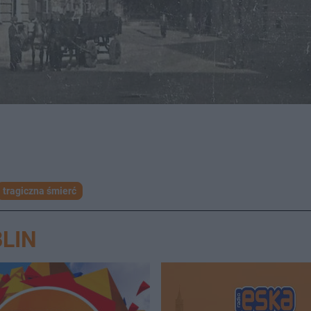
tragiczna śmierć
LIN