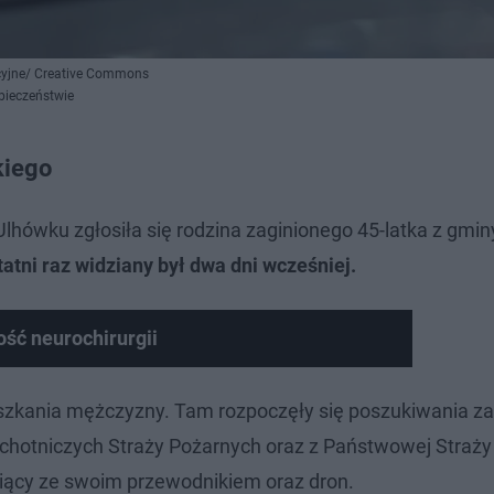
acyjne/ Creative Commons
zpieczeństwie
kiego
lhówku zgłosiła się rodzina zaginionego 45-latka z gmi
tni raz widziany był dwa dni wcześniej.
łość neurochirurgii
ieszkania mężczyzny. Tam rozpoczęły się poszukiwania za
chotniczych Straży Pożarnych oraz z Państwowej Straży
opiący ze swoim przewodnikiem oraz dron.