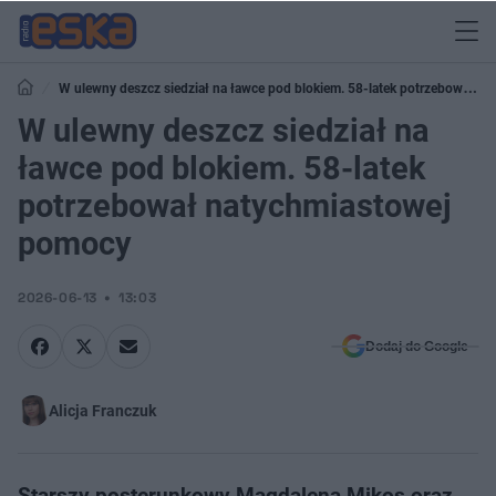
W ulewny deszcz siedział na ławce pod blokiem. 58-latek potrzebował
natychmiastowej pomocy
W ulewny deszcz siedział na
ławce pod blokiem. 58-latek
potrzebował natychmiastowej
pomocy
2026-06-13
13:03
Dodaj do Google
Alicja Franczuk
Starszy posterunkowy Magdalena Mikos oraz