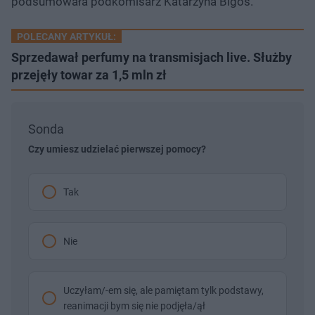
podsumowała podkomisarz Katarzyna Bigos.
POLECANY ARTYKUŁ:
Sprzedawał perfumy na transmisjach live. Służby
przejęły towar za 1,5 mln zł
Sonda
Czy umiesz udzielać pierwszej pomocy?
Tak
Nie
Uczyłam/-em się, ale pamiętam tylk podstawy,
reanimacji bym się nie podjęła/ął