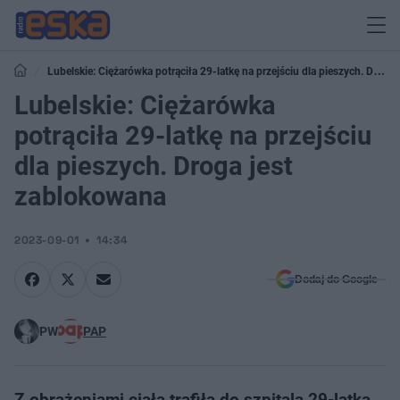
Lubelskie: Ciężarówka potrąciła 29-latkę na przejściu dla pieszych. Droga
jest zablokowana
Lubelskie: Ciężarówka
potrąciła 29-latkę na przejściu
dla pieszych. Droga jest
zablokowana
2023-09-01
14:34
Dodaj do Google
PW
PAP
Z obrażeniami ciała trafiła do szpitala 29-latka,