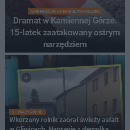
ATAK NOŻOWNIKA NA DOLNYM ŚLĄSKU
Dramat w Kamiennej Górze.
15-latek zaatakowany ostrym
narzędziem
NIEWIARYGODNE!
Wkurzony rolnik zaorał świeży asfalt
w Gliwicach. Nagranie z demolką