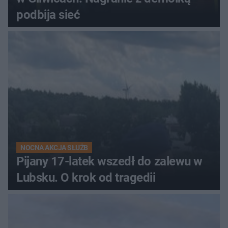
podbija sieć
NOCNA AKCJA SŁUŻB
Pijany 17-latek wszedł do zalewu w
Lubsku. O krok od tragedii