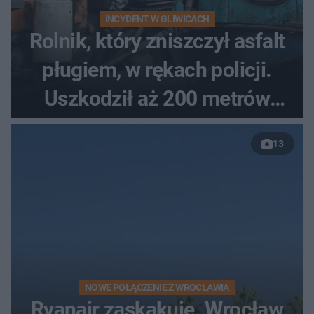
INCYDENT W GLIWICACH
Rolnik, który zniszczył asfalt
pługiem, w rękach policji.
Uszkodził aż 200 metrów
nowej drogi
13
NOWE POŁĄCZENIE Z WROCŁAWIA
Ryanair zaskakuje. Wrocław