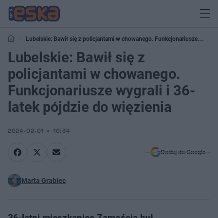
Lubelskie: Bawił się z policjantami w chowanego. Funkcjonariusze
wygrali i 36-latek pójdzie do więzienia
Lubelskie: Bawił się z
policjantami w chowanego.
Funkcjonariusze wygrali i 36-
latek pójdzie do więzienia
2024-02-01
10:34
Dodaj do Google
Marta Grabiec
36-letni mieszkaniec Zamościa był