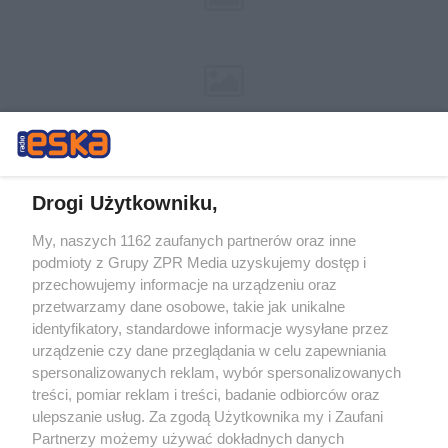
Drogi Użytkowniku,
My, naszych 1162 zaufanych partnerów oraz inne
Żaden utwór zamieszczony w serwisie nie może być powielany i
podmioty z Grupy ZPR Media uzyskujemy dostęp i
rozpowszechniany lub dalej rozpowszechniany w jakikolwiek sposób (w
przechowujemy informacje na urządzeniu oraz
tym także elektroniczny lub mechaniczny) na jakimkolwiek polu
eksploatacji w jakiejkolwiek formie, włącznie z umieszczaniem w
przetwarzamy dane osobowe, takie jak unikalne
Internecie bez pisemnej zgody właściciela praw. Jakiekolwiek użycie lub
identyfikatory, standardowe informacje wysyłane przez
wykorzystanie utworów w całości lub w części z naruszeniem prawa,
tzn. bez właściwej zgody, jest zabronione pod groźbą kary i może być
urządzenie czy dane przeglądania w celu zapewniania
ścigane prawnie.
spersonalizowanych reklam, wybór spersonalizowanych
treści, pomiar reklam i treści, badanie odbiorców oraz
ulepszanie usług. Za zgodą Użytkownika my i Zaufani
Partnerzy możemy używać dokładnych danych