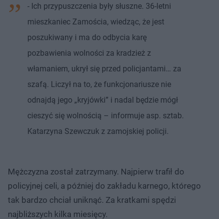
- Ich przypuszczenia były słuszne. 36-letni
mieszkaniec Zamościa, wiedząc, że jest
poszukiwany i ma do odbycia karę
pozbawienia wolności za kradzież z
włamaniem, ukrył się przed policjantami… za
szafą. Liczył na to, że funkcjonariusze nie
odnajdą jego „kryjówki” i nadal będzie mógł
cieszyć się wolnością – informuje asp. sztab.
Katarzyna Szewczuk z zamojskiej policji.
Mężczyzna został zatrzymany. Najpierw trafił do
policyjnej celi, a później do zakładu karnego, którego
tak bardzo chciał uniknąć. Za kratkami spędzi
najbliższych kilka miesięcy.