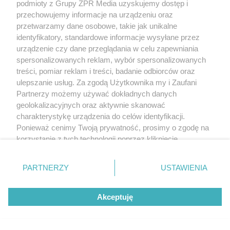
podmioty z Grupy ZPR Media uzyskujemy dostęp i
przechowujemy informacje na urządzeniu oraz
przetwarzamy dane osobowe, takie jak unikalne
identyfikatory, standardowe informacje wysyłane przez
urządzenie czy dane przeglądania w celu zapewniania
spersonalizowanych reklam, wybór spersonalizowanych
treści, pomiar reklam i treści, badanie odbiorców oraz
ulepszanie usług. Za zgodą Użytkownika my i Zaufani
Partnerzy możemy używać dokładnych danych
geolokalizacyjnych oraz aktywnie skanować
charakterystykę urządzenia do celów identyfikacji.
Ponieważ cenimy Twoją prywatność, prosimy o zgodę na
korzystanie z tych technologii poprzez kliknięcie
„Akceptuję”. Zgoda jest dobrowolna i zawsze możesz ją
zmienić/wycofać klikając przycisk ustawień prywatności
PARTNERZY
USTAWIENIA
znajdujący się w lewym dolnym rogu strony
. Niektóre
rodzaje przetwarzania danych nie wymagają zgody
Akceptuję
użytkownika, ale masz prawo sprzeciwić się takiemu
przetwarzaniu. Preferencje będą miały zastosowanie tylko
na tej witrynie.