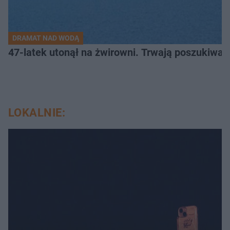
DRAMAT NAD WODĄ
47-latek utonął na żwirowni. Trwają poszukiwan
LOKALNIE: