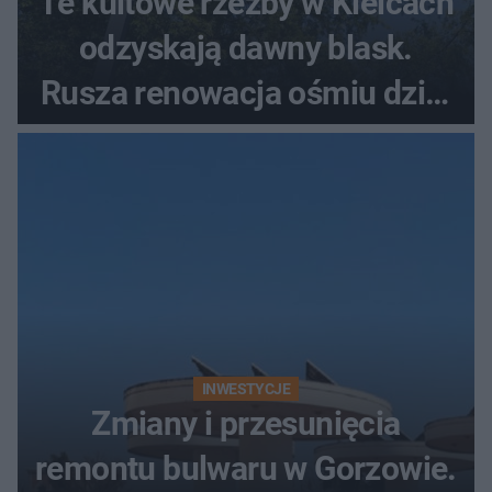
Te kultowe rzeźby w Kielcach
odzyskają dawny blask.
Rusza renowacja ośmiu dzieł
z lat 70.
INWESTYCJE
Zmiany i przesunięcia
remontu bulwaru w Gorzowie.