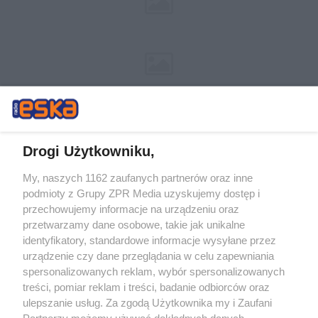
Drogi Użytkowniku,
My, naszych 1162 zaufanych partnerów oraz inne
Żaden utwór zamieszczony w serwisie nie może być powielany i
podmioty z Grupy ZPR Media uzyskujemy dostęp i
rozpowszechniany lub dalej rozpowszechniany w jakikolwiek sposób (w
przechowujemy informacje na urządzeniu oraz
tym także elektroniczny lub mechaniczny) na jakimkolwiek polu
eksploatacji w jakiejkolwiek formie, włącznie z umieszczaniem w
przetwarzamy dane osobowe, takie jak unikalne
Internecie bez pisemnej zgody właściciela praw. Jakiekolwiek użycie lub
identyfikatory, standardowe informacje wysyłane przez
wykorzystanie utworów w całości lub w części z naruszeniem prawa,
tzn. bez właściwej zgody, jest zabronione pod groźbą kary i może być
urządzenie czy dane przeglądania w celu zapewniania
ścigane prawnie.
spersonalizowanych reklam, wybór spersonalizowanych
treści, pomiar reklam i treści, badanie odbiorców oraz
ulepszanie usług. Za zgodą Użytkownika my i Zaufani
Partnerzy możemy używać dokładnych danych