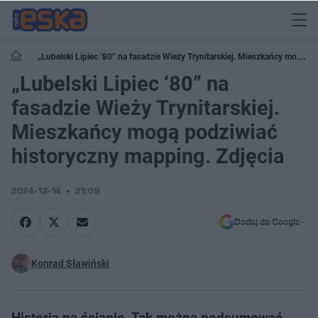
„Lubelski Lipiec ‘80” na fasadzie Wieży Trynitarskiej. Mieszkańcy mogą
podziwiać historyczny mapping. Zdjęcia
„Lubelski Lipiec ‘80” na
fasadzie Wieży Trynitarskiej.
Mieszkańcy mogą podziwiać
historyczny mapping. Zdjęcia
2024-12-14
21:09
Dodaj do Google
Konrad Sławiński
Historia na ścianie. Tak można podsumować