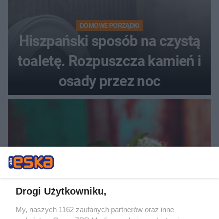
DOMOWE PORZĄDKI
Hiszpański sposób na czystą
toaletę. Rozpuszcza kamień i
osady przez noc
Drogi Użytkowniku,
My, naszych 1162 zaufanych partnerów oraz inne
RZADKIE IMIONA