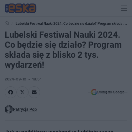
Lubelski Festiwal Nauki 2024. Co będzie się działo? Program składa się z
blisko 2 tys. wydarzeń!
Lubelski Festiwal Nauki 2024.
Co będzie się działo? Program
składa się z blisko 2 tys.
wydarzeń!
2024-09-10
18:51
Dodaj do Google
Patrycja Pop
Już w najbliższy weekend w Lublinie rusza