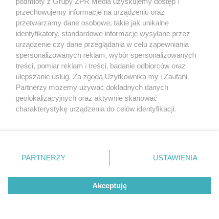
podmioty z Grupy ZPR Media uzyskujemy dostęp i
To imię brzmi jak nazwa
przechowujemy informacje na urządzeniu oraz
przetwarzamy dane osobowe, takie jak unikalne
europejskiego kraju. W
identyfikatory, standardowe informacje wysyłane przez
urządzenie czy dane przeglądania w celu zapewniania
Polsce nosi je zaledwie 3
spersonalizowanych reklam, wybór spersonalizowanych
kobiety
treści, pomiar reklam i treści, badanie odbiorców oraz
ulepszanie usług. Za zgodą Użytkownika my i Zaufani
Partnerzy możemy używać dokładnych danych
geolokalizacyjnych oraz aktywnie skanować
charakterystykę urządzenia do celów identyfikacji.
Ponieważ cenimy Twoją prywatność, prosimy o zgodę na
korzystanie z tych technologii poprzez kliknięcie
„Akceptuję”. Zgoda jest dobrowolna i zawsze możesz ją
zmienić/wycofać klikając przycisk ustawień prywatności
PARTNERZY
USTAWIENIA
znajdujący się w lewym dolnym rogu strony
. Niektóre
rodzaje przetwarzania danych nie wymagają zgody
DOMOWE TRIKI
Akceptuję
użytkownika, ale masz prawo sprzeciwić się takiemu
Zwilż kartkę i połóż na
przetwarzaniu. Preferencje będą miały zastosowanie tylko
na tej witrynie.
parapecie. Żadna mucha nie