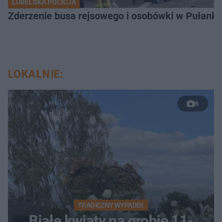
LUBELSKA POLICJA
Zderzenie busa rejsowego i osobówki w Pułank
LOKALNIE:
6
TRAGICZNY WYPADEK
Białe kwiaty na grobie 11-