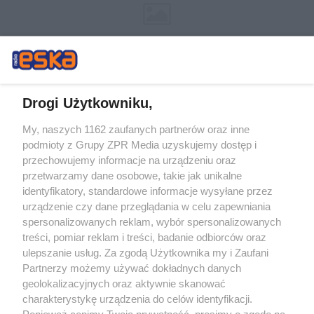
Drogi Użytkowniku,
My, naszych 1162 zaufanych partnerów oraz inne
Żaden utwór zamieszczony w serwisie nie może być powielany i
podmioty z Grupy ZPR Media uzyskujemy dostęp i
rozpowszechniany lub dalej rozpowszechniany w jakikolwiek sposób (w
tym także elektroniczny lub mechaniczny) na jakimkolwiek polu
przechowujemy informacje na urządzeniu oraz
eksploatacji w jakiejkolwiek formie, włącznie z umieszczaniem w Internecie
przetwarzamy dane osobowe, takie jak unikalne
bez pisemnej zgody właściciela praw. Jakiekolwiek użycie lub
wykorzystanie utworów w całości lub w części z naruszeniem prawa, tzn.
identyfikatory, standardowe informacje wysyłane przez
bez właściwej zgody, jest zabronione pod groźbą kary i może być ścigane
urządzenie czy dane przeglądania w celu zapewniania
prawnie.
spersonalizowanych reklam, wybór spersonalizowanych
treści, pomiar reklam i treści, badanie odbiorców oraz
ulepszanie usług. Za zgodą Użytkownika my i Zaufani
Partnerzy możemy używać dokładnych danych
geolokalizacyjnych oraz aktywnie skanować
charakterystykę urządzenia do celów identyfikacji.
O nas
Ponieważ cenimy Twoją prywatność, prosimy o zgodę na