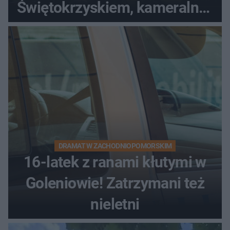
Świętokrzyskiem, kameralny i
bez tłumów
DRAMAT W ZACHODNIOPOMORSKIM
16-latek z ranami kłutymi w
Goleniowie! Zatrzymani też
nieletni