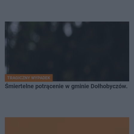
TRAGICZNY WYPADEK
Śmiertelne potrącenie w gminie Dołhobyczów. Po