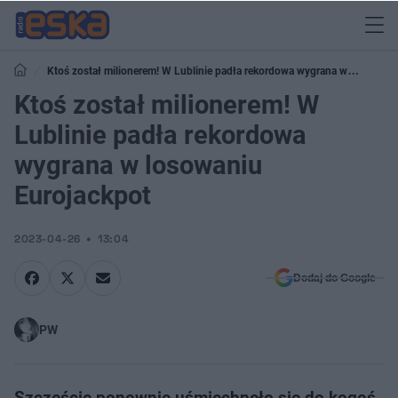
Ktoś został milionerem! W Lublinie padła rekordowa wygrana w
losowaniu Eurojackpot
Ktoś został milionerem! W
Lublinie padła rekordowa
wygrana w losowaniu
Eurojackpot
2023-04-26
13:04
Dodaj do Google
PW
Szczęście ponownie uśmiechnęło się do kogoś,