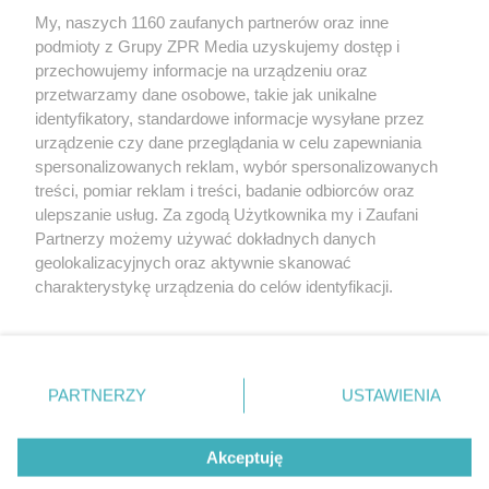
My, naszych 1160 zaufanych partnerów oraz inne
Żaden utwór zamieszczony w serwisie nie może być powielany i
podmioty z Grupy ZPR Media uzyskujemy dostęp i
rozpowszechniany lub dalej rozpowszechniany w jakikolwiek sposób (w
przechowujemy informacje na urządzeniu oraz
tym także elektroniczny lub mechaniczny) na jakimkolwiek polu
eksploatacji w jakiejkolwiek formie, włącznie z umieszczaniem w
przetwarzamy dane osobowe, takie jak unikalne
Internecie bez pisemnej zgody właściciela praw. Jakiekolwiek użycie lub
identyfikatory, standardowe informacje wysyłane przez
wykorzystanie utworów w całości lub w części z naruszeniem prawa,
tzn. bez właściwej zgody, jest zabronione pod groźbą kary i może być
urządzenie czy dane przeglądania w celu zapewniania
ścigane prawnie.
spersonalizowanych reklam, wybór spersonalizowanych
treści, pomiar reklam i treści, badanie odbiorców oraz
ulepszanie usług. Za zgodą Użytkownika my i Zaufani
Partnerzy możemy używać dokładnych danych
geolokalizacyjnych oraz aktywnie skanować
charakterystykę urządzenia do celów identyfikacji.
Ponieważ cenimy Twoją prywatność, prosimy o zgodę na
O nas
korzystanie z tych technologii poprzez kliknięcie
Informacje prawne
„Akceptuję”. Zgoda jest dobrowolna i zawsze możesz ją
zmienić/wycofać klikając przycisk ustawień prywatności
PARTNERZY
USTAWIENIA
Nasze serwisy
znajdujący się w lewym dolnym rogu strony
. Niektóre
rodzaje przetwarzania danych nie wymagają zgody
© 2026 Grupa ZPR Media
Akceptuję
użytkownika, ale masz prawo sprzeciwić się takiemu
przetwarzaniu. Preferencje będą miały zastosowanie tylko