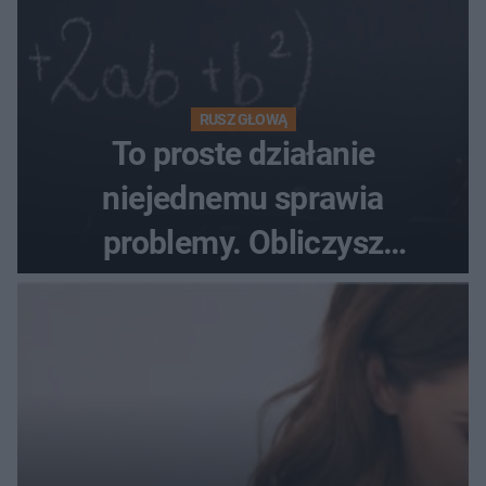
RUSZ GŁOWĄ
To proste działanie
niejednemu sprawia
problemy. Obliczysz
poprawnie, ile to jest
72+7×7−7×5=?