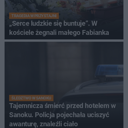
TRAGEDIA W PRZYSTAJNI
„Serce ludzkie się buntuje”. W
kościele żegnali małego Fabianka
ŚLEDZTWO W SANOKU
Tajemnicza śmierć przed hotelem w
Sanoku. Policja pojechała uciszyć
awanturę, znaleźli ciało