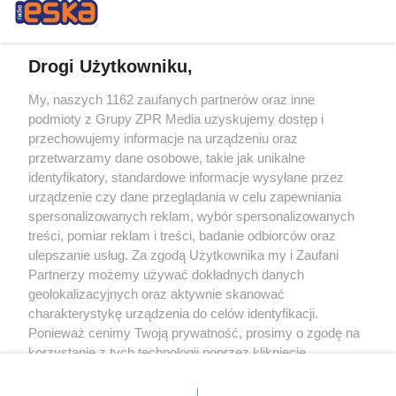
Drogi Użytkowniku,
My, naszych 1162 zaufanych partnerów oraz inne
Żaden utwór zamieszczony w serwisie nie może być powielany i
podmioty z Grupy ZPR Media uzyskujemy dostęp i
rozpowszechniany lub dalej rozpowszechniany w jakikolwiek sposób (w
tym także elektroniczny lub mechaniczny) na jakimkolwiek polu
przechowujemy informacje na urządzeniu oraz
eksploatacji w jakiejkolwiek formie, włącznie z umieszczaniem w Internecie
przetwarzamy dane osobowe, takie jak unikalne
bez pisemnej zgody właściciela praw. Jakiekolwiek użycie lub
wykorzystanie utworów w całości lub w części z naruszeniem prawa, tzn.
identyfikatory, standardowe informacje wysyłane przez
bez właściwej zgody, jest zabronione pod groźbą kary i może być ścigane
urządzenie czy dane przeglądania w celu zapewniania
prawnie.
spersonalizowanych reklam, wybór spersonalizowanych
treści, pomiar reklam i treści, badanie odbiorców oraz
ulepszanie usług. Za zgodą Użytkownika my i Zaufani
Partnerzy możemy używać dokładnych danych
geolokalizacyjnych oraz aktywnie skanować
charakterystykę urządzenia do celów identyfikacji.
O nas
Ponieważ cenimy Twoją prywatność, prosimy o zgodę na
korzystanie z tych technologii poprzez kliknięcie
Informacje prawne
„Akceptuję”. Zgoda jest dobrowolna i zawsze możesz ją
zmienić/wycofać klikając przycisk ustawień prywatności