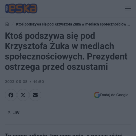
Ktoś podszywa się pod Krzysztofa Żuka w mediach społecznościowych.
Prezydent ostrzega przed oszustami
Ktoś podszywa się pod
Krzysztofa Żuka w mediach
społecznościowych. Prezydent
ostrzega przed oszustami
2023-03-08
14:50
Dodaj do Google
JW
To samo zdjęcie, ten sam opis, a nazwa różni