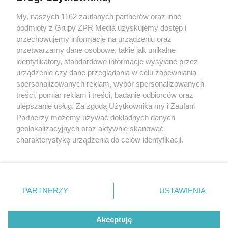
My, naszych 1162 zaufanych partnerów oraz inne
Żaden utwór zamieszczony w serwisie nie może być powielany i
podmioty z Grupy ZPR Media uzyskujemy dostęp i
rozpowszechniany lub dalej rozpowszechniany w jakikolwiek sposób (w
przechowujemy informacje na urządzeniu oraz
tym także elektroniczny lub mechaniczny) na jakimkolwiek polu
eksploatacji w jakiejkolwiek formie, włącznie z umieszczaniem w
przetwarzamy dane osobowe, takie jak unikalne
Internecie bez pisemnej zgody właściciela praw. Jakiekolwiek użycie lub
identyfikatory, standardowe informacje wysyłane przez
wykorzystanie utworów w całości lub w części z naruszeniem prawa,
tzn. bez właściwej zgody, jest zabronione pod groźbą kary i może być
urządzenie czy dane przeglądania w celu zapewniania
ścigane prawnie.
spersonalizowanych reklam, wybór spersonalizowanych
treści, pomiar reklam i treści, badanie odbiorców oraz
ulepszanie usług. Za zgodą Użytkownika my i Zaufani
Partnerzy możemy używać dokładnych danych
geolokalizacyjnych oraz aktywnie skanować
charakterystykę urządzenia do celów identyfikacji.
Ponieważ cenimy Twoją prywatność, prosimy o zgodę na
O nas
korzystanie z tych technologii poprzez kliknięcie
Informacje prawne
„Akceptuję”. Zgoda jest dobrowolna i zawsze możesz ją
zmienić/wycofać klikając przycisk ustawień prywatności
PARTNERZY
USTAWIENIA
Nasze serwisy
znajdujący się w lewym dolnym rogu strony
. Niektóre
rodzaje przetwarzania danych nie wymagają zgody
© 2026 Grupa ZPR Media
Akceptuję
użytkownika, ale masz prawo sprzeciwić się takiemu