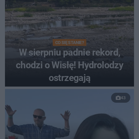
CO SIĘ STANIE?
W sierpniu padnie rekord,
chodzi o Wisłę! Hydrolodzy
ostrzegają
43