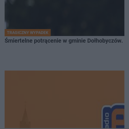
TRAGICZNY WYPADEK
Śmiertelne potrącenie w gminie Dołhobyczów. Po