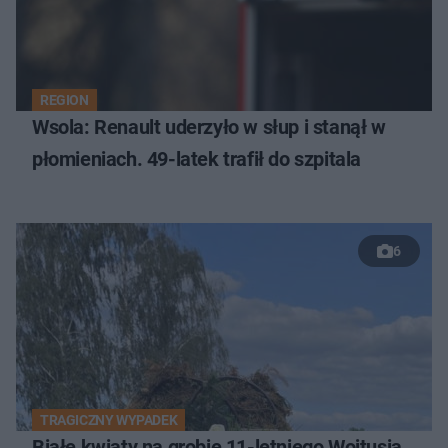
REGION
Wsola: Renault uderzyło w słup i stanął w
płomieniach. 49-latek trafił do szpitala
6
TRAGICZNY WYPADEK
Białe kwiaty na grobie 11-letniego Wojtusia.