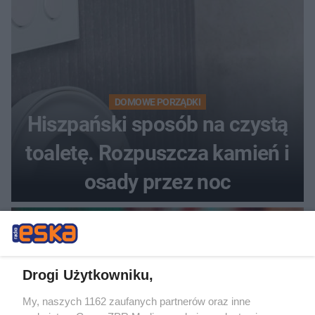
DOMOWE PORZĄDKI
Hiszpański sposób na czystą
toaletę. Rozpuszcza kamień i
osady przez noc
Drogi Użytkowniku,
My, naszych 1162 zaufanych partnerów oraz inne