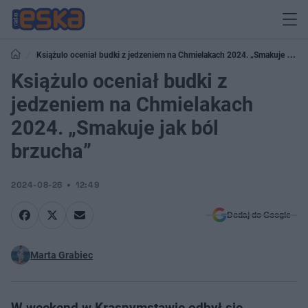
Książulo oceniał budki z jedzeniem na Chmielakach 2024. „Smakuje jak
ból brzucha”
Książulo oceniał budki z
jedzeniem na Chmielakach
2024. „Smakuje jak ból
brzucha”
2024-08-26
12:49
Dodaj do Google
Marta Grabiec
W weekend w Krasnymstawie odbył się