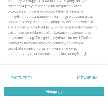
podmioty z Grupy ZPR Media uzyskujemy dostęp i
przechowujemy informacje na urządzeniu oraz
przetwarzamy dane osobowe, takie jak unikalne
identyfikatory, standardowe informacje wysyłane przez
RZADKIE IMIONA
urządzenie czy dane przeglądania w celu zapewniania
To imię brzmi jak nazwa
spersonalizowanych reklam, wybór spersonalizowanych
treści, pomiar reklam i treści, badanie odbiorców oraz
europejskiego kraju. W
ulepszanie usług. Za zgodą Użytkownika my i Zaufani
Partnerzy możemy używać dokładnych danych
Polsce nosi je zaledwie 3
geolokalizacyjnych oraz aktywnie skanować
charakterystykę urządzenia do celów identyfikacji.
kobiety
Ponieważ cenimy Twoją prywatność, prosimy o zgodę na
korzystanie z tych technologii poprzez kliknięcie
„Akceptuję”. Zgoda jest dobrowolna i zawsze możesz ją
zmienić/wycofać klikając przycisk ustawień prywatności
PARTNERZY
USTAWIENIA
znajdujący się w lewym dolnym rogu strony
. Niektóre
rodzaje przetwarzania danych nie wymagają zgody
Akceptuję
użytkownika, ale masz prawo sprzeciwić się takiemu
przetwarzaniu. Preferencje będą miały zastosowanie tylko
na tej witrynie.