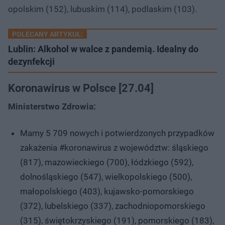
opolskim (152), lubuskim (114), podlaskim (103).
POLECANY ARTYKUŁ:
Lublin: Alkohol w walce z pandemią. Idealny do
dezynfekcji
Koronawirus w Polsce [27.04]
Ministerstwo Zdrowia:
Mamy 5 709 nowych i potwierdzonych przypadków
zakażenia #koronawirus z województw: śląskiego
(817), mazowieckiego (700), łódzkiego (592),
dolnośląskiego (547), wielkopolskiego (500),
małopolskiego (403), kujawsko-pomorskiego
(372), lubelskiego (337), zachodniopomorskiego
(315), świętokrzyskiego (191), pomorskiego (183),