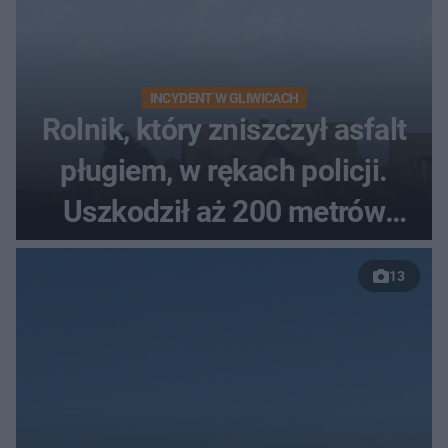
INCYDENT W GLIWICACH
Rolnik, który zniszczył asfalt
pługiem, w rękach policji.
Uszkodził aż 200 metrów
nowej drogi
13