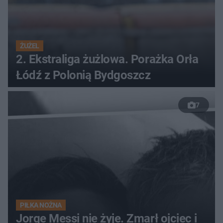
ŻUŻEL
2. Ekstraliga żużlowa. Porażka Orła
Łódź z Polonią Bydgoszcz
7
PIŁKA NOŻNA
Jorge Messi nie żyje. Zmarł ojciec i