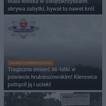
Mała wioska w Świętokrzyskiem
skrywa zabytki, bywał tu nawet król
DRAMAT W SIEKIERZYŃCACH
Tragiczna śmierć 46-latki w
powiecie hrubieszowskim! Kierowca
potrącił ją i uciekł