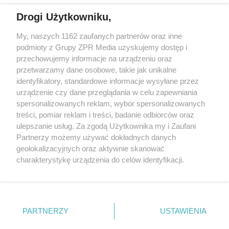
Drogi Użytkowniku,
My, naszych 1162 zaufanych partnerów oraz inne
Żaden utwór zamieszczony w serwisie nie może być powielany i
podmioty z Grupy ZPR Media uzyskujemy dostęp i
rozpowszechniany lub dalej rozpowszechniany w jakikolwiek sposób (w
przechowujemy informacje na urządzeniu oraz
tym także elektroniczny lub mechaniczny) na jakimkolwiek polu
eksploatacji w jakiejkolwiek formie, włącznie z umieszczaniem w
przetwarzamy dane osobowe, takie jak unikalne
Internecie bez pisemnej zgody właściciela praw. Jakiekolwiek użycie lub
identyfikatory, standardowe informacje wysyłane przez
wykorzystanie utworów w całości lub w części z naruszeniem prawa,
tzn. bez właściwej zgody, jest zabronione pod groźbą kary i może być
urządzenie czy dane przeglądania w celu zapewniania
ścigane prawnie.
spersonalizowanych reklam, wybór spersonalizowanych
treści, pomiar reklam i treści, badanie odbiorców oraz
ulepszanie usług. Za zgodą Użytkownika my i Zaufani
Partnerzy możemy używać dokładnych danych
geolokalizacyjnych oraz aktywnie skanować
charakterystykę urządzenia do celów identyfikacji.
Ponieważ cenimy Twoją prywatność, prosimy o zgodę na
O nas
korzystanie z tych technologii poprzez kliknięcie
Informacje prawne
„Akceptuję”. Zgoda jest dobrowolna i zawsze możesz ją
zmienić/wycofać klikając przycisk ustawień prywatności
PARTNERZY
USTAWIENIA
Nasze serwisy
znajdujący się w lewym dolnym rogu strony
. Niektóre