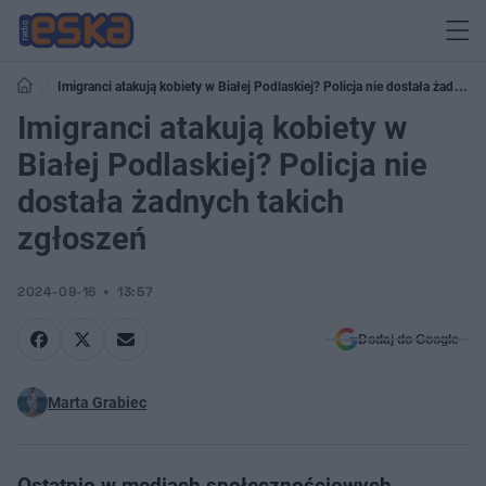
Imigranci atakują kobiety w Białej Podlaskiej? Policja nie dostała żadnych
takich zgłoszeń
Imigranci atakują kobiety w
Białej Podlaskiej? Policja nie
dostała żadnych takich
zgłoszeń
2024-09-16
13:57
Dodaj do Google
Marta Grabiec
Ostatnio w mediach społecznościowych