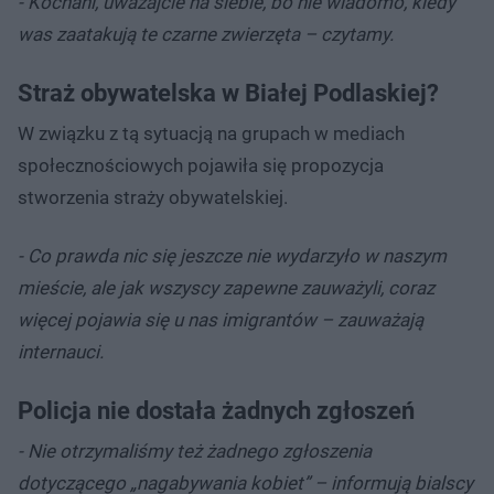
- Kochani, uważajcie na siebie, bo nie wiadomo, kiedy
was zaatakują te czarne zwierzęta – czytamy.
Straż obywatelska w Białej Podlaskiej?
W związku z tą sytuacją na grupach w mediach
społecznościowych pojawiła się propozycja
stworzenia straży obywatelskiej.
- Co prawda nic się jeszcze nie wydarzyło w naszym
mieście, ale jak wszyscy zapewne zauważyli, coraz
więcej pojawia się u nas imigrantów – zauważają
internauci.
Policja nie dostała żadnych zgłoszeń
- Nie otrzymaliśmy też żadnego zgłoszenia
dotyczącego „nagabywania kobiet” – informują bialscy