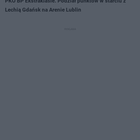
PKO BP Ekstraklasie. Podział punktów w starciu z
Lechią Gdańsk na Arenie Lublin