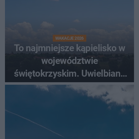
WAKACJE 2026
To najmniejsze kąpielisko w
województwie
świętokrzyskim. Uwielbiany
przez wędkarzy i turystów