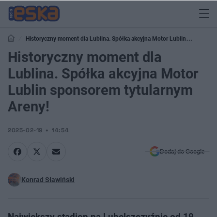
Historyczny moment dla Lublina. Spółka akcyjna Motor Lublin
sponsorem tytularnym Areny!
Historyczny moment dla
Lublina. Spółka akcyjna Motor
Lublin sponsorem tytularnym
Areny!
2025-02-19
14:54
Dodaj do Google
Konrad Sławiński
Największy stadion na Lubelszczyźnie od 19