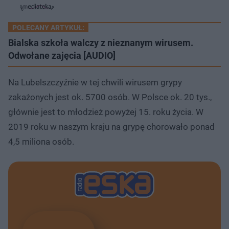
o
a
d
e
e
s
j
t
e
w
w
a
d
i
i
ł
:
ń
ń
y
POLECANY ARTYKUŁ:
c
9
1
1
z
3
0
0
Bialska szkoła walczy z nieznanym wirusem.
a
s
.
s
s
Â
4
Odwołane zajęcia [AUDIO]
d
d
1
o
o
%
t
p
u
r
Na Lubelszczyźnie w tej chwili wirusem grypy
ł
z
u
o
zakażonych jest ok. 5700 osób. W Polsce ok. 20 tys.,
d
u
głównie jest to młodzież powyżej 15. roku życia. W
2019 roku w naszym kraju na grypę chorowało ponad
4,5 miliona osób.