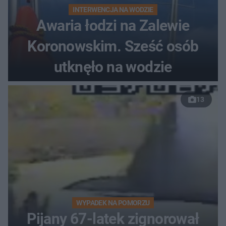
INTERWENCJA NA WODZIE
Awaria łodzi na Zalewie
Koronowskim. Sześć osób
utknęło na wodzie
13
WYPADEK NA POMORZU
Pijany 67-latek zignorował