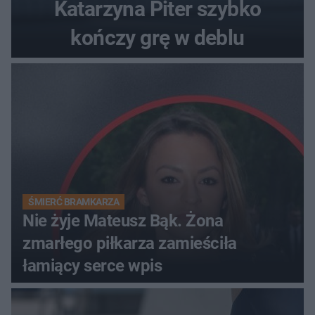
Katarzyna Piter szybko
kończy grę w deblu
ŚMIERĆ BRAMKARZA
Nie żyje Mateusz Bąk. Żona
zmarłego piłkarza zamieściła
łamiący serce wpis