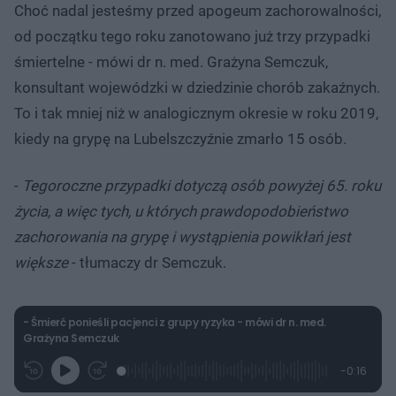
Choć nadal jesteśmy przed apogeum zachorowalności,
od początku tego roku zanotowano już trzy przypadki
śmiertelne - mówi dr n. med. Grażyna Semczuk,
konsultant wojewódzki w dziedzinie chorób zakaźnych.
To i tak mniej niż w analogicznym okresie w roku 2019,
kiedy na grypę na Lubelszczyźnie zmarło 15 osób.
-
Tegoroczne przypadki dotyczą osób powyżej 65. roku
życia, a więc tych, u których prawdopodobieństwo
zachorowania na grypę i wystąpienia powikłań jest
większe
- tłumaczy dr Semczuk.
- Śmierć ponieśli pacjenci z grupy ryzyka - mówi dr n. med.
Grażyna Semczuk
L
P
P
P
-
0:16
G
o
r
r
o
z
r
a
z
z