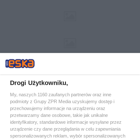
Drogi Użytkowniku,
My, naszych 1160 zaufanych partnerów oraz inne
Żaden utwór zamieszczony w serwisie nie może być powielany i
podmioty z Grupy ZPR Media uzyskujemy dostęp i
rozpowszechniany lub dalej rozpowszechniany w jakikolwiek sposób (w
tym także elektroniczny lub mechaniczny) na jakimkolwiek polu
przechowujemy informacje na urządzeniu oraz
eksploatacji w jakiejkolwiek formie, włącznie z umieszczaniem w Internecie
przetwarzamy dane osobowe, takie jak unikalne
bez pisemnej zgody właściciela praw. Jakiekolwiek użycie lub
wykorzystanie utworów w całości lub w części z naruszeniem prawa, tzn.
identyfikatory, standardowe informacje wysyłane przez
bez właściwej zgody, jest zabronione pod groźbą kary i może być ścigane
urządzenie czy dane przeglądania w celu zapewniania
prawnie.
spersonalizowanych reklam, wybór spersonalizowanych