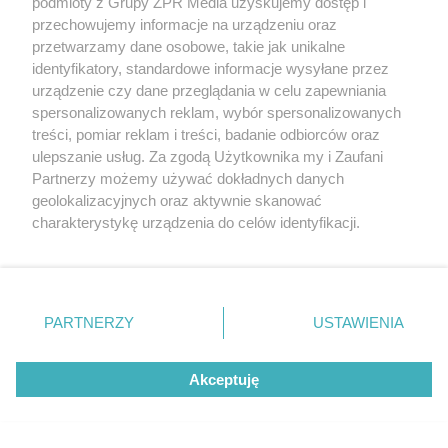
Zwycięstwo Chicago Fire.
podmioty z Grupy ZPR Media uzyskujemy dostęp i
przechowujemy informacje na urządzeniu oraz
Lewandowski schodzi bez gola, a
przetwarzamy dane osobowe, takie jak unikalne
Messi bije rekordy
identyfikatory, standardowe informacje wysyłane przez
urządzenie czy dane przeglądania w celu zapewniania
spersonalizowanych reklam, wybór spersonalizowanych
ZOBACZ WIĘCEJ
treści, pomiar reklam i treści, badanie odbiorców oraz
ulepszanie usług. Za zgodą Użytkownika my i Zaufani
Partnerzy możemy używać dokładnych danych
geolokalizacyjnych oraz aktywnie skanować
charakterystykę urządzenia do celów identyfikacji.
Ponieważ cenimy Twoją prywatność, prosimy o zgodę na
korzystanie z tych technologii poprzez kliknięcie
„Akceptuję”. Zgoda jest dobrowolna i zawsze możesz ją
zmienić/wycofać klikając przycisk ustawień prywatności
PARTNERZY
USTAWIENIA
znajdujący się w lewym dolnym rogu strony
. Niektóre
rodzaje przetwarzania danych nie wymagają zgody
Akceptuję
użytkownika, ale masz prawo sprzeciwić się takiemu
przetwarzaniu. Preferencje będą miały zastosowanie tylko
na tej witrynie.