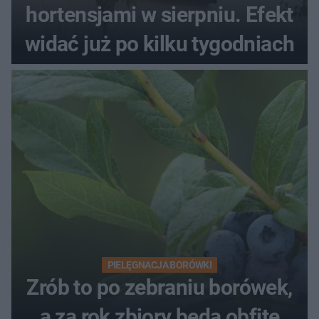
hortensjami w sierpniu. Efekt
widać już po kilku tygodniach
PIELĘGNACJA BORÓWKI
Zrób to po zebraniu borówek,
a za rok zbiory będą obfite