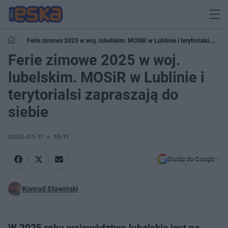
Ferie zimowe 2025 w woj. lubelskim. MOSiR w Lublinie i terytorialsi
zapraszają do siebie
Ferie zimowe 2025 w woj.
lubelskim. MOSiR w Lublinie i
terytorialsi zapraszają do
siebie
2025-01-17
15:11
Dodaj do Google
Konrad Sławiński
W 2025 roku województwo lubelskie jest na