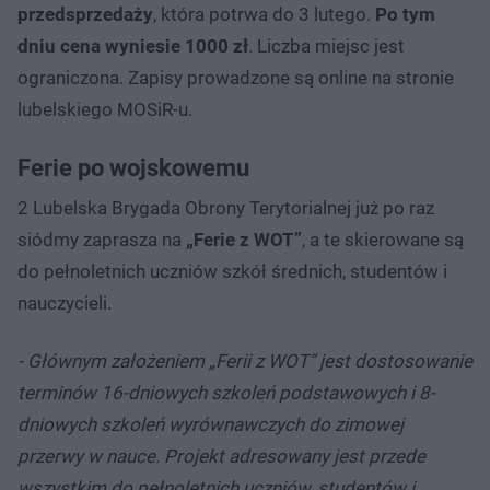
przedsprzedaży
, która potrwa do 3 lutego.
Po tym
dniu cena wyniesie 1000 zł
. Liczba miejsc jest
ograniczona. Zapisy prowadzone są online na stronie
lubelskiego MOSiR-u.
Ferie po wojskowemu
2 Lubelska Brygada Obrony Terytorialnej już po raz
siódmy zaprasza na
„Ferie z WOT”
, a te skierowane są
do pełnoletnich uczniów szkół średnich, studentów i
nauczycieli.
- Głównym założeniem „Ferii z WOT” jest dostosowanie
terminów 16-dniowych szkoleń podstawowych i 8-
dniowych szkoleń wyrównawczych do zimowej
przerwy w nauce. Projekt adresowany jest przede
wszystkim do pełnoletnich uczniów, studentów i