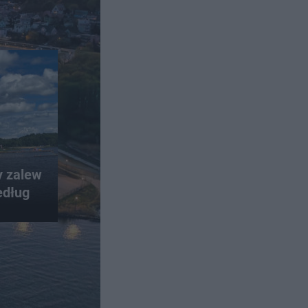
y zalew
edług