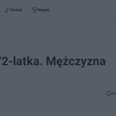
Słuchaj
Wygraj
72-latka. Mężczyzna
Do