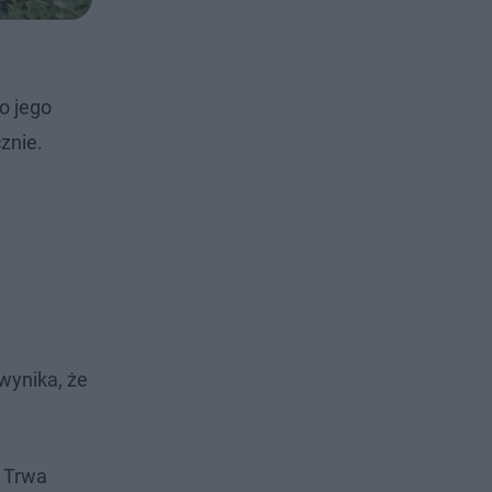
o jego
znie.
wynika, że
. Trwa