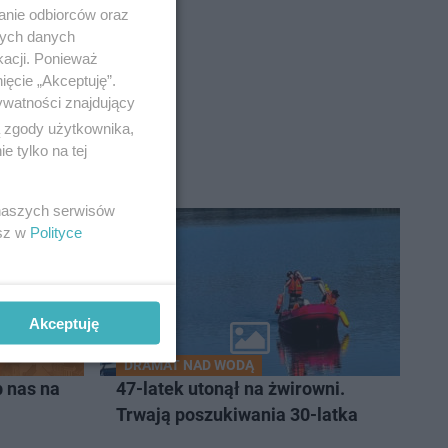
anie odbiorców oraz
nych danych
kacji. Ponieważ
ięcie „Akceptuję”.
ywatności znajdujący
ą zgody użytkownika,
 tylko na tej
 naszych serwisów
esz w
Polityce
Akceptuję
DRAMAT NAD WODĄ
 nas na
47-latek utonął na żwirowni.
Trwają poszukiwania 30-latka