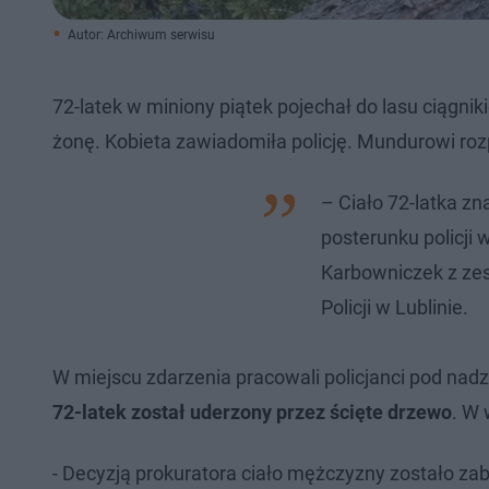
Autor: Archiwum serwisu
72-latek w miniony piątek pojechał do lasu ciągnik
żonę. Kobieta zawiadomiła policję. Mundurowi rozp
– Ciało 72-latka zn
posterunku policji 
Karbowniczek z ze
Policji w Lublinie.
W miejscu zdarzenia pracowali policjanci pod na
72-latek został uderzony przez ścięte drzewo
. W 
- Decyzją prokuratora ciało mężczyzny zostało z