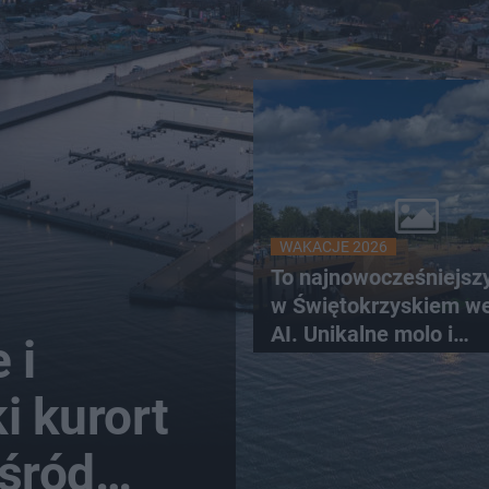
WAKACJE 2026
To najnowocześniejsz
w Świętokrzyskiem w
AI. Unikalne molo i
 i
promenada
i kurort
wśród