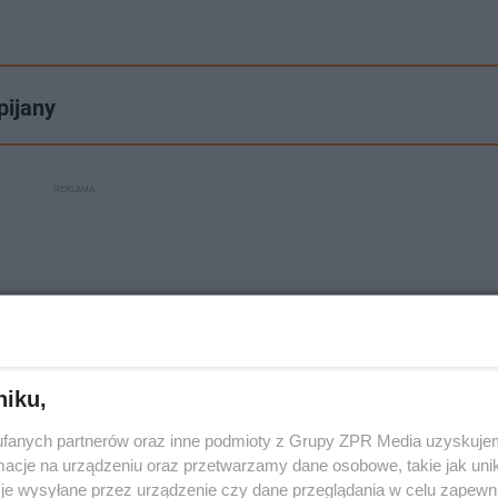
pijany
niku,
fanych partnerów oraz inne podmioty z Grupy ZPR Media uzyskujem
cje na urządzeniu oraz przetwarzamy dane osobowe, takie jak unika
je wysyłane przez urządzenie czy dane przeglądania w celu zapewn