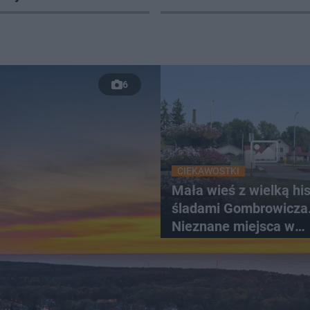
6
CIEKAWOSTKI
Mała wieś z wielką hist
śladami Gombrowicza
Nieznane miejsca w
Świętokrzyskiem