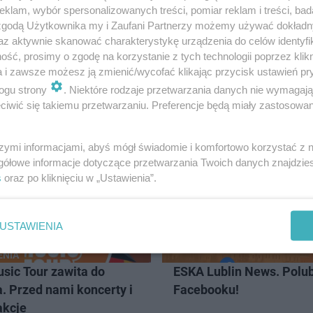
klam, wybór spersonalizowanych treści, pomiar reklam i treści, bad
 zgodą Użytkownika my i Zaufani Partnerzy możemy używać dokład
az aktywnie skanować charakterystykę urządzenia do celów identyfi
ść, prosimy o zgodę na korzystanie z tych technologii poprzez klikn
a i zawsze możesz ją zmienić/wycofać klikając przycisk ustawień pr
ubelskie
ogu strony
. Niektóre rodzaje przetwarzania danych nie wymagaj
iwić się takiemu przetwarzaniu. Preferencje będą miały zastosowanie
LIN
szymi informacjami, abyś mógł świadomie i komfortowo korzystać z
gółowe informacje dotyczące przetwarzania Twoich danych znajdzi
s
oraz po kliknięciu w „Ustawienia”.
USTAWIENIA
ENIA
sic Tour zawita do
ESKA Lublin News. Polub
. Przed nami koncerty i
Facebooku!
akcje