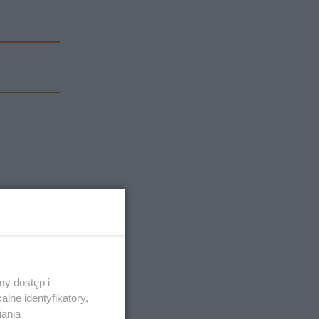
y dostęp i
lne identyfikatory,
iania