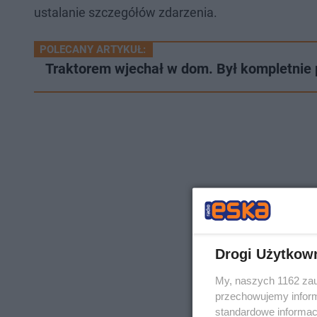
ustalanie szczegółów zdarzenia.
POLECANY ARTYKUŁ:
Traktorem wjechał w dom. Był kompletnie 
Drogi Użytkow
My, naszych 1162 zau
przechowujemy informa
standardowe informac