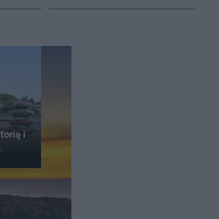
orią i
.