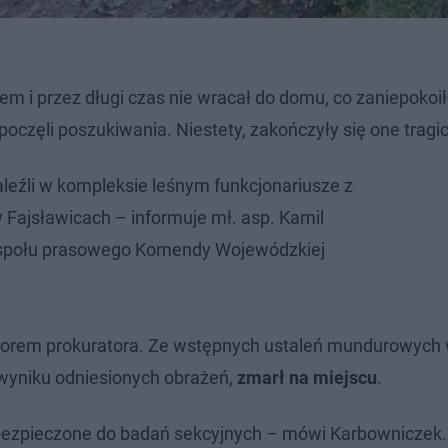
iem i przez długi czas nie wracał do domu, co zaniepokoił
oczęli poszukiwania. Niestety, zakończyły się one tragic
aleźli w kompleksie leśnym funkcjonariusze z
w Fajsławicach – informuje mł. asp. Kamil
społu prasowego Komendy Wojewódzkiej
dzorem prokuratora. Ze wstępnych ustaleń mundurowych 
wyniku odniesionych obrażeń,
zmarł na miejscu
.
abezpieczone do badań sekcyjnych – mówi Karbowniczek