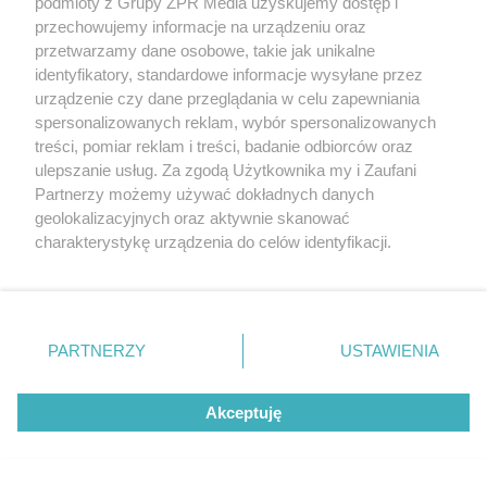
podmioty z Grupy ZPR Media uzyskujemy dostęp i
kobiety
przechowujemy informacje na urządzeniu oraz
przetwarzamy dane osobowe, takie jak unikalne
identyfikatory, standardowe informacje wysyłane przez
urządzenie czy dane przeglądania w celu zapewniania
spersonalizowanych reklam, wybór spersonalizowanych
treści, pomiar reklam i treści, badanie odbiorców oraz
ulepszanie usług. Za zgodą Użytkownika my i Zaufani
Partnerzy możemy używać dokładnych danych
geolokalizacyjnych oraz aktywnie skanować
DOMOWE TRIKI
charakterystykę urządzenia do celów identyfikacji.
Zwilż kartkę i połóż na parapecie.
Ponieważ cenimy Twoją prywatność, prosimy o zgodę na
korzystanie z tych technologii poprzez kliknięcie
Żadna mucha nie wleci do twojego
„Akceptuję”. Zgoda jest dobrowolna i zawsze możesz ją
domu
zmienić/wycofać klikając przycisk ustawień prywatności
PARTNERZY
USTAWIENIA
znajdujący się w lewym dolnym rogu strony
. Niektóre
rodzaje przetwarzania danych nie wymagają zgody
Akceptuję
użytkownika, ale masz prawo sprzeciwić się takiemu
przetwarzaniu. Preferencje będą miały zastosowanie tylko
na tej witrynie.