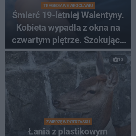
TRAGEDIA WE WROCŁAWIU
Śmierć 19-letniej Walentyny.
Kobieta wypadła z okna na
czwartym piętrze. Szokujące
nagranie trafiło do sieci
10
ZWIERZĘ W POTRZASKU
Łania z plastikowym