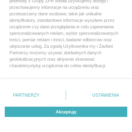
podmioty z Grupy ZPR Media uzyskujemy dostęp i
przechowujemy informacje na urządzeniu oraz
przetwarzamy dane osobowe, takie jak unikalne
identyfikatory, standardowe informacje wysyłane przez
urządzenie czy dane przeglądania w celu zapewniania
spersonalizowanych reklam, wybór spersonalizowanych
PIELĘGNACJA OGRODU
treści, pomiar reklam i treści, badanie odbiorców oraz
Zadbaj o to cięcie lawendy w
ulepszanie usług. Za zgodą Użytkownika my i Zaufani
Partnerzy możemy używać dokładnych danych
sierpniu. Wypuści mnóstwo
geolokalizacyjnych oraz aktywnie skanować
charakterystykę urządzenia do celów identyfikacji.
kwiatów
Ponieważ cenimy Twoją prywatność, prosimy o zgodę na
korzystanie z tych technologii poprzez kliknięcie
„Akceptuję”. Zgoda jest dobrowolna i zawsze możesz ją
zmienić/wycofać klikając przycisk ustawień prywatności
PARTNERZY
USTAWIENIA
znajdujący się w lewym dolnym rogu strony
. Niektóre
rodzaje przetwarzania danych nie wymagają zgody
Akceptuję
użytkownika, ale masz prawo sprzeciwić się takiemu
przetwarzaniu. Preferencje będą miały zastosowanie tylko
na tej witrynie.