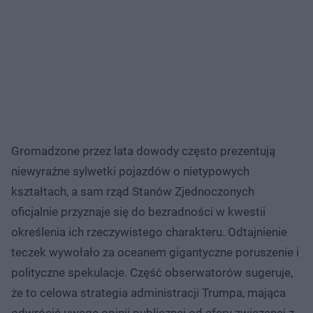
Gromadzone przez lata dowody często prezentują
niewyraźne sylwetki pojazdów o nietypowych
kształtach, a sam rząd Stanów Zjednoczonych
oficjalnie przyznaje się do bezradności w kwestii
określenia ich rzeczywistego charakteru. Odtajnienie
teczek wywołało za oceanem gigantyczne poruszenie i
polityczne spekulacje. Część obserwatorów sugeruje,
że to celowa strategia administracji Trumpa, mająca
odwrócić uwagę opinii publicznej od afery związanej z