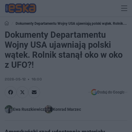
Dokumenty Departamentu Wojny USA ujawniają polski wątek. Rolnik
stanął oko w oko z UFO?!
Dokumenty Departamentu
Wojny USA ujawniają polski
wątek. Rolnik stanął oko w oko
z UFO?!
2026-05-12
16:00
Dodaj do Google
Ewa Ruszkiewicz
Konrad Marzec
Amerykański rząd udostępnia materiały