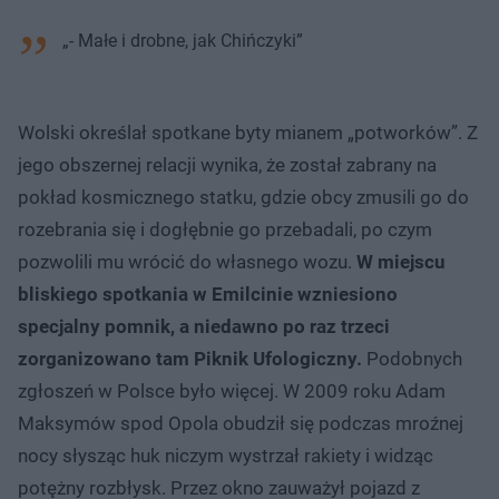
„- Małe i drobne, jak Chińczyki”
Wolski określał spotkane byty mianem „potworków”. Z
jego obszernej relacji wynika, że został zabrany na
pokład kosmicznego statku, gdzie obcy zmusili go do
rozebrania się i dogłębnie go przebadali, po czym
pozwolili mu wrócić do własnego wozu.
W miejscu
bliskiego spotkania w Emilcinie wzniesiono
specjalny pomnik, a niedawno po raz trzeci
zorganizowano tam Piknik Ufologiczny.
Podobnych
zgłoszeń w Polsce było więcej. W 2009 roku Adam
Maksymów spod Opola obudził się podczas mroźnej
nocy słysząc huk niczym wystrzał rakiety i widząc
potężny rozbłysk. Przez okno zauważył pojazd z