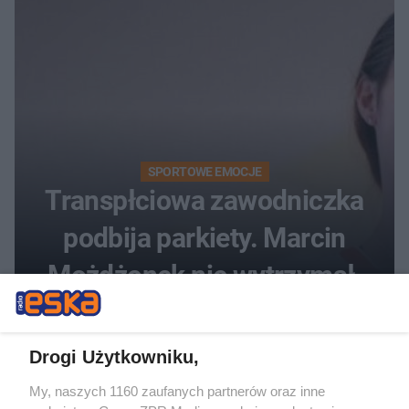
SPORTOWE EMOCJE
Transpłciowa zawodniczka
podbija parkiety. Marcin
Możdżonek nie wytrzymał:
"Skandaliczna sytuacja"
Drogi Użytkowniku,
My, naszych 1160 zaufanych partnerów oraz inne