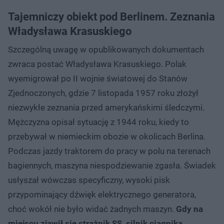
Tajemniczy obiekt pod Berlinem. Zeznania
Władysława Krasuskiego
Szczególną uwagę w opublikowanych dokumentach
zwraca postać Władysława Krasuskiego. Polak
wyemigrował po II wojnie światowej do Stanów
Zjednoczonych, gdzie 7 listopada 1957 roku złożył
niezwykłe zeznania przed amerykańskimi śledczymi.
Mężczyzna opisał sytuację z 1944 roku, kiedy to
przebywał w niemieckim obozie w okolicach Berlina.
Podczas jazdy traktorem do pracy w polu na terenach
bagiennych, maszyna niespodziewanie zgasła. Świadek
usłyszał wówczas specyficzny, wysoki pisk
przypominający dźwięk elektrycznego generatora,
choć wokół nie było widać żadnych maszyn.
Gdy na
miejscu zjawił się strażnik SS, silnik ciągnika