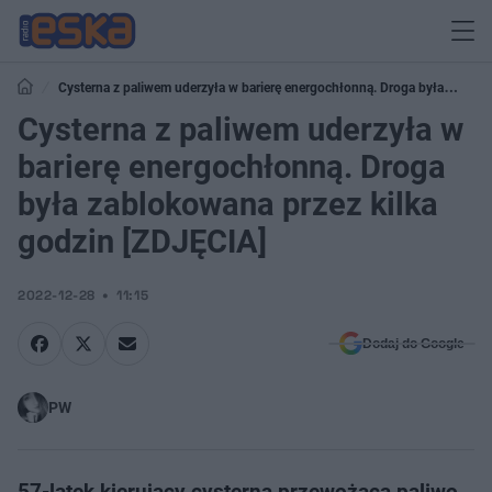
Cysterna z paliwem uderzyła w barierę energochłonną. Droga była
zablokowana przez kilka godzin [ZDJĘCIA]
Cysterna z paliwem uderzyła w
barierę energochłonną. Droga
była zablokowana przez kilka
godzin [ZDJĘCIA]
2022-12-28
11:15
Dodaj do Google
PW
57-latek kierujący cysterną przewożącą paliwo