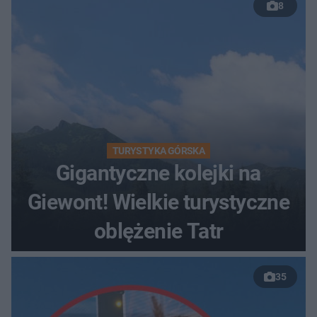
8
TURYSTYKA GÓRSKA
Gigantyczne kolejki na
Giewont! Wielkie turystyczne
oblężenie Tatr
35