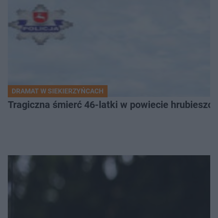
DRAMAT W SIEKIERZYŃCACH
Tragiczna śmierć 46-latki w powiecie hrubieszows