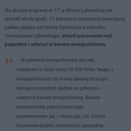
Na drodze krajowej nr 17 w Wólce Łabuńskiej we
wtorek około godz. 17 kierowca cysterny przewożącej
paliwo, jadący od strony Zamościa w kierunku
Tomaszowa Lubelskiego,
stracił panowanie nad
pojazdem i uderzył w barierę energochłonną
.
– W cysternie transportowany był olej
napędowy w ilości około 29 000 litrów. Nagle, z
niewyjaśnionych na chwilę obecną przyczyn,
kierujący pojazdem zjechał na pobocze i
uderzył w barierę energochłonną. Bariera
powstrzymała pojazd przed jego
przewróceniem się – mówi asp. szt. Dorota
Krukowska-Bubiło, rzeczniczka zamojskiej