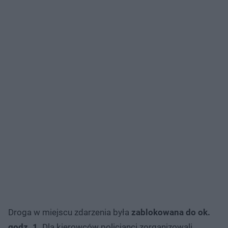
Droga w miejscu zdarzenia była
zablokowana do ok.
godz. 1.
Dla kierowców policjanci zorganizowali