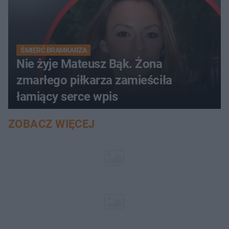
ŚMIERĆ BRAMKARZA
Nie żyje Mateusz Bąk. Żona
zmarłego piłkarza zamieściła
łamiący serce wpis
ZOBACZ WIĘCEJ