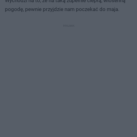
Wychodzi na to, że na taką zupełnie ciepłą, wiosenną
pogodę, pewnie przyjdzie nam poczekać do maja.​