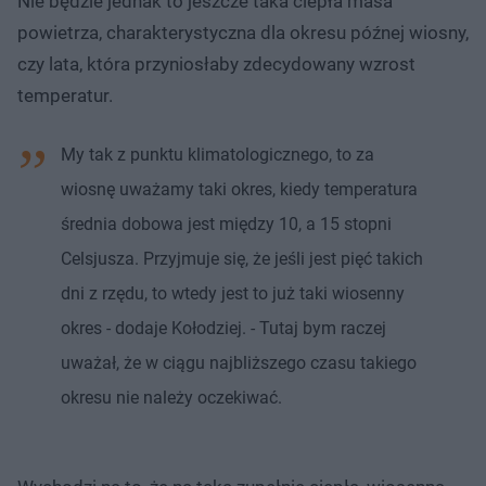
Nie będzie jednak to jeszcze taka ciepła masa
powietrza, charakterystyczna dla okresu późnej wiosny,
czy lata, która przyniosłaby zdecydowany wzrost
temperatur.
My tak z punktu klimatologicznego, to za
wiosnę uważamy taki okres, kiedy temperatura
średnia dobowa jest między 10, a 15 stopni
Celsjusza. Przyjmuje się, że jeśli jest pięć takich
dni z rzędu, to wtedy jest to już taki wiosenny
okres - dodaje Kołodziej. - Tutaj bym raczej
uważał, że w ciągu najbliższego czasu takiego
okresu nie należy oczekiwać.