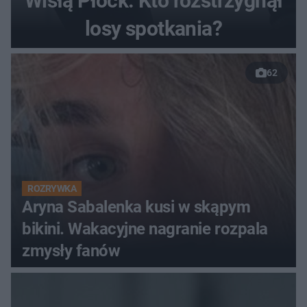
Wisłą Płock. Kto rozstrzygnął
losy spotkania?
62
ROZRYWKA
Aryna Sabalenka kusi w skąpym
bikini. Wakacyjne nagranie rozpala
zmysły fanów