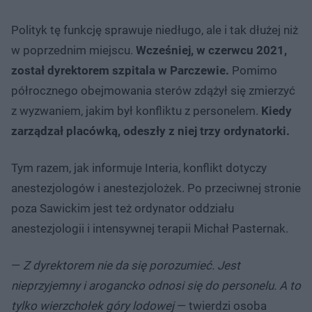
Polityk tę funkcję sprawuje niedługo, ale i tak dłużej niż
w poprzednim miejscu.
Wcześniej, w czerwcu 2021,
został dyrektorem szpitala w Parczewie.
Pomimo
półrocznego obejmowania sterów zdążył się zmierzyć
z wyzwaniem, jakim był konfliktu z personelem.
Kiedy
zarządzał placówką, odeszły z niej trzy ordynatorki.
Tym razem, jak informuje Interia, konflikt dotyczy
anestezjologów i anestezjolożek. Po przeciwnej stronie
poza Sawickim jest też ordynator oddziału
anestezjologii i intensywnej terapii Michał Pasternak.
—
Z dyrektorem nie da się porozumieć. Jest
nieprzyjemny i arogancko odnosi się do personelu. A to
tylko wierzchołek góry lodowej
— twierdzi osoba