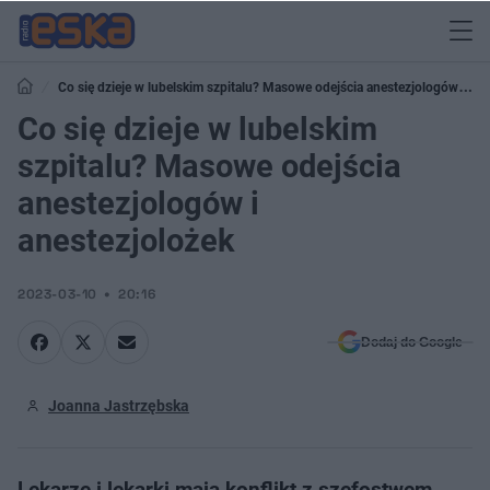
Co się dzieje w lubelskim szpitalu? Masowe odejścia anestezjologów i
anestezjolożek
Co się dzieje w lubelskim
szpitalu? Masowe odejścia
anestezjologów i
anestezjolożek
2023-03-10
20:16
Dodaj do Google
Joanna Jastrzębska
Lekarze i lekarki mają konflikt z szefostwem