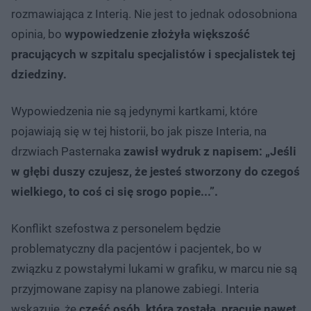
rozmawiająca z Interią. Nie jest to jednak odosobniona
opinia, bo
wypowiedzenie złożyła większość
pracujących w szpitalu specjalistów i specjalistek tej
dziedziny.
Wypowiedzenia nie są jedynymi kartkami, które
pojawiają się w tej historii, bo jak pisze Interia, na
drzwiach Pasternaka
zawisł wydruk z napisem: „Jeśli
w głębi duszy czujesz, że jesteś stworzony do czegoś
wielkiego, to coś ci się srogo popie...”.
Konflikt szefostwa z personelem będzie
problematyczny dla pacjentów i pacjentek, bo w
związku z powstałymi lukami w grafiku, w marcu nie są
przyjmowane zapisy na planowe zabiegi. Interia
wskazuje, że
część osób, która została, pracuje nawet