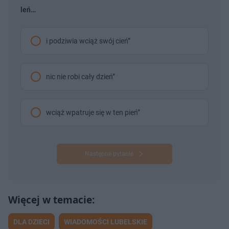
leń…
i podziwia wciąż swój cień”
nic nie robi cały dzień”
wciąż wpatruje się w ten pień”
Następne pytanie
DLA DZIECI
WIADOMOŚCI LUBELSKIE