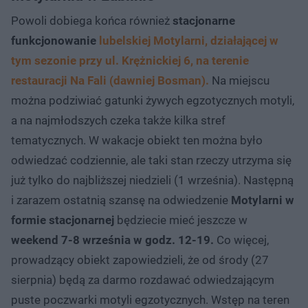
Powoli dobiega końca również
stacjonarne
funkcjonowanie
lubelskiej Motylarni, działającej w
tym sezonie przy ul. Krężnickiej 6, na terenie
restauracji Na Fali (dawniej Bosman).
Na miejscu
można podziwiać gatunki żywych egzotycznych motyli,
a na najmłodszych czeka także kilka stref
tematycznych. W wakacje obiekt ten można było
odwiedzać codziennie, ale taki stan rzeczy utrzyma się
już tylko do najbliższej niedzieli (1 września). Następną
i zarazem ostatnią szansę na odwiedzenie
Motylarni w
formie stacjonarnej
będziecie mieć jeszcze w
weekend 7-8 września w godz. 12-19.
Co więcej,
prowadzący obiekt zapowiedzieli, że od środy (27
sierpnia) będą za darmo rozdawać odwiedzającym
puste poczwarki motyli egzotycznych. Wstęp na teren