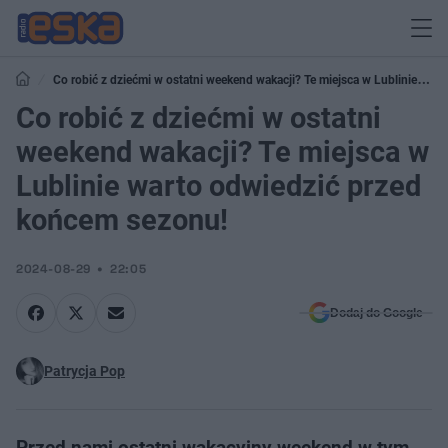
Co robić z dziećmi w ostatni weekend wakacji? Te miejsca w Lublinie
warto odwiedzić przed końcem sezonu!
Co robić z dziećmi w ostatni
weekend wakacji? Te miejsca w
Lublinie warto odwiedzić przed
końcem sezonu!
2024-08-29
22:05
Dodaj do Google
Patrycja Pop
Przed nami ostatni wakacyjny weekend w tym