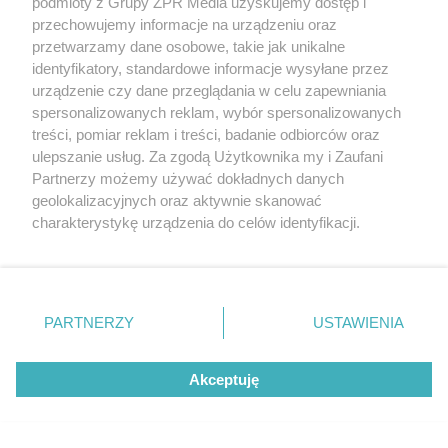
przywłaszczenie 470 000 zł
podmioty z Grupy ZPR Media uzyskujemy dostęp i
przechowujemy informacje na urządzeniu oraz
przetwarzamy dane osobowe, takie jak unikalne
identyfikatory, standardowe informacje wysyłane przez
urządzenie czy dane przeglądania w celu zapewniania
spersonalizowanych reklam, wybór spersonalizowanych
treści, pomiar reklam i treści, badanie odbiorców oraz
ulepszanie usług. Za zgodą Użytkownika my i Zaufani
Partnerzy możemy używać dokładnych danych
geolokalizacyjnych oraz aktywnie skanować
charakterystykę urządzenia do celów identyfikacji.
Ponieważ cenimy Twoją prywatność, prosimy o zgodę na
Dachowanie w miejscowości Podule.
korzystanie z tych technologii poprzez kliknięcie
Policjantka pomogła poszkodowanej
„Akceptuję”. Zgoda jest dobrowolna i zawsze możesz ją
zmienić/wycofać klikając przycisk ustawień prywatności
kobiecie
PARTNERZY
USTAWIENIA
znajdujący się w lewym dolnym rogu strony
. Niektóre
rodzaje przetwarzania danych nie wymagają zgody
ZOBACZ WIĘCEJ
Akceptuję
użytkownika, ale masz prawo sprzeciwić się takiemu
przetwarzaniu. Preferencje będą miały zastosowanie tylko
na tej witrynie.