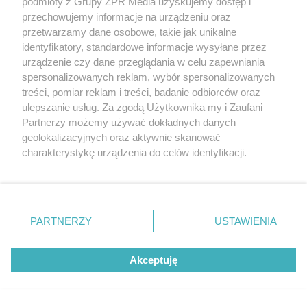
podmioty z Grupy ZPR Media uzyskujemy dostęp i
przechowujemy informacje na urządzeniu oraz
przetwarzamy dane osobowe, takie jak unikalne
identyfikatory, standardowe informacje wysyłane przez
urządzenie czy dane przeglądania w celu zapewniania
spersonalizowanych reklam, wybór spersonalizowanych
treści, pomiar reklam i treści, badanie odbiorców oraz
ulepszanie usług. Za zgodą Użytkownika my i Zaufani
Partnerzy możemy używać dokładnych danych
geolokalizacyjnych oraz aktywnie skanować
Żaden utwór zamieszczony w serwisie nie może być powielany i
rozpowszechniany lub dalej rozpowszechniany w jakikolwiek sposób (w
charakterystykę urządzenia do celów identyfikacji.
tym także elektroniczny lub mechaniczny) na jakimkolwiek polu
Ponieważ cenimy Twoją prywatność, prosimy o zgodę na
eksploatacji w jakiejkolwiek formie, włącznie z umieszczaniem w
Internecie bez pisemnej zgody właściciela praw. Jakiekolwiek użycie lub
korzystanie z tych technologii poprzez kliknięcie
wykorzystanie utworów w całości lub w części z naruszeniem prawa,
„Akceptuję”. Zgoda jest dobrowolna i zawsze możesz ją
tzn. bez właściwej zgody, jest zabronione pod groźbą kary i może być
zmienić/wycofać klikając przycisk ustawień prywatności
ścigane prawnie.
PARTNERZY
USTAWIENIA
znajdujący się w lewym dolnym rogu strony
. Niektóre
rodzaje przetwarzania danych nie wymagają zgody
Akceptuję
użytkownika, ale masz prawo sprzeciwić się takiemu
przetwarzaniu. Preferencje będą miały zastosowanie tylko
na tej witrynie.