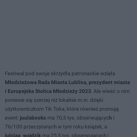
Festiwal pod swoje skrzydła patronackie wzięła
Młodzieżowa Rada Miasta Lublina, prezydent miasta
i Europejska Stolica Młodzieży 2023
. Ale wieść o nim
poniesie się szerzej niż lokalnie m.in. dzięki
użytkowniczkom Tik Toka, które również promują
event:
juulabooks
ma 70,5 tys. obserwującyc
h
i
76/100 przeczytanych w tym roku książek, a
julciaa_wajdzik
ma 25,5 tys. obserwujących i