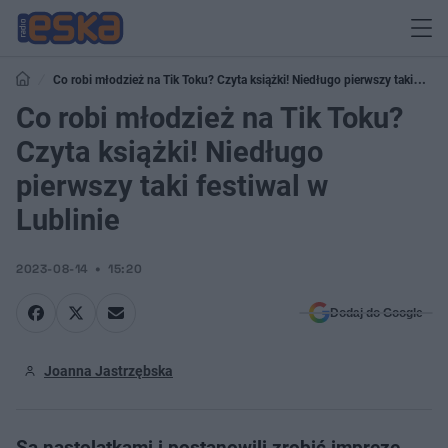
Co robi młodzież na Tik Toku? Czyta książki! Niedługo pierwszy taki
festiwal w Lublinie
Co robi młodzież na Tik Toku?
Czyta książki! Niedługo
pierwszy taki festiwal w
Lublinie
2023-08-14
15:20
Dodaj do Google
Joanna Jastrzębska
Są nastolatkami i postanowili zrobić imprezę,