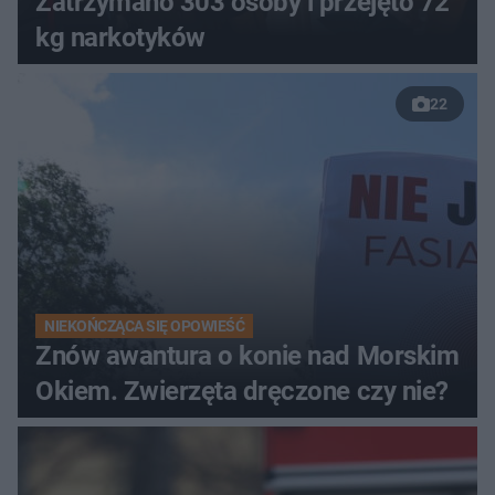
Zatrzymano 303 osoby i przejęto 72
kg narkotyków
22
NIEKOŃCZĄCA SIĘ OPOWIEŚĆ
Znów awantura o konie nad Morskim
Okiem. Zwierzęta dręczone czy nie?