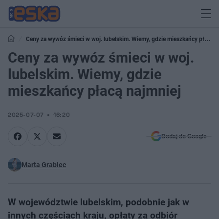
Ceny za wywóz śmieci w woj. lubelskim. Wiemy, gdzie mieszkańcy płacą
najmniej
Ceny za wywóz śmieci w woj.
lubelskim. Wiemy, gdzie
mieszkańcy płacą najmniej
2025-07-07
16:20
Dodaj do Google
Marta Grabiec
W województwie lubelskim, podobnie jak w
innych częściach kraju, opłaty za odbiór