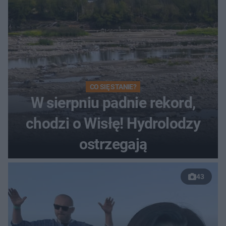
CO SIĘ STANIE?
W sierpniu padnie rekord,
chodzi o Wisłę! Hydrolodzy
ostrzegają
43