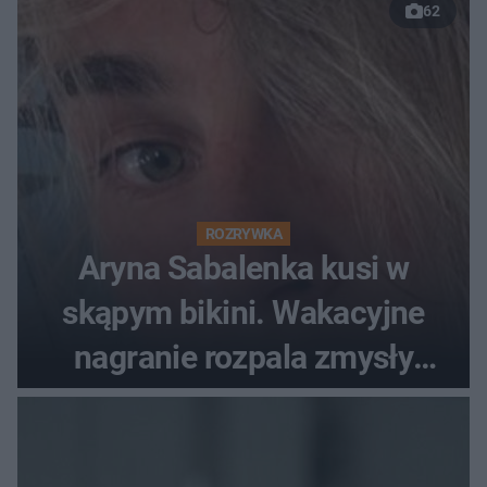
62
ROZRYWKA
Aryna Sabalenka kusi w
skąpym bikini. Wakacyjne
nagranie rozpala zmysły
fanów