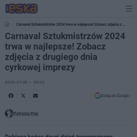
Carnaval Sztukmistrzów 2024 trwa w najlepsze! Zobacz zdjęcia z
drugiego dnia cyrkowej imprezy
Carnaval Sztukmistrzów 2024
trwa w najlepsze! Zobacz
zdjęcia z drugiego dnia
cyrkowej imprezy
2024-07-26
22:02
Dodaj do Google
Patrycja Pop
Dobiega końca drugi dzień tegorocznego