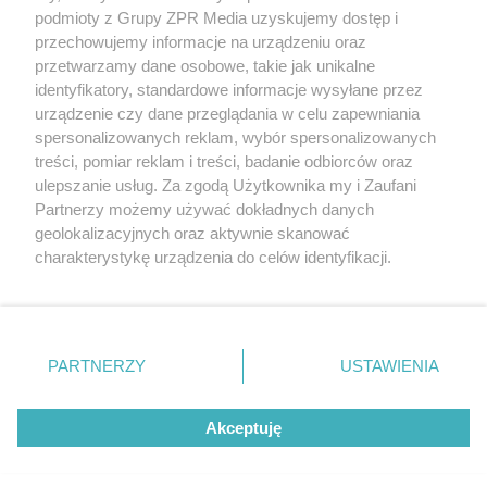
Żaden utwór zamieszczony w serwisie nie może być powielany i
podmioty z Grupy ZPR Media uzyskujemy dostęp i
rozpowszechniany lub dalej rozpowszechniany w jakikolwiek sposób (w
przechowujemy informacje na urządzeniu oraz
tym także elektroniczny lub mechaniczny) na jakimkolwiek polu
eksploatacji w jakiejkolwiek formie, włącznie z umieszczaniem w
przetwarzamy dane osobowe, takie jak unikalne
Internecie bez pisemnej zgody właściciela praw. Jakiekolwiek użycie lub
identyfikatory, standardowe informacje wysyłane przez
wykorzystanie utworów w całości lub w części z naruszeniem prawa,
tzn. bez właściwej zgody, jest zabronione pod groźbą kary i może być
urządzenie czy dane przeglądania w celu zapewniania
ścigane prawnie.
spersonalizowanych reklam, wybór spersonalizowanych
treści, pomiar reklam i treści, badanie odbiorców oraz
ulepszanie usług. Za zgodą Użytkownika my i Zaufani
Partnerzy możemy używać dokładnych danych
geolokalizacyjnych oraz aktywnie skanować
charakterystykę urządzenia do celów identyfikacji.
Ponieważ cenimy Twoją prywatność, prosimy o zgodę na
O nas
korzystanie z tych technologii poprzez kliknięcie
Informacje prawne
„Akceptuję”. Zgoda jest dobrowolna i zawsze możesz ją
zmienić/wycofać klikając przycisk ustawień prywatności
PARTNERZY
USTAWIENIA
Nasze serwisy
znajdujący się w lewym dolnym rogu strony
. Niektóre
rodzaje przetwarzania danych nie wymagają zgody
© 2026 Grupa ZPR Media
Akceptuję
użytkownika, ale masz prawo sprzeciwić się takiemu
przetwarzaniu. Preferencje będą miały zastosowanie tylko
na tej witrynie.