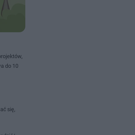
projektów,
wa do 10
ać się,