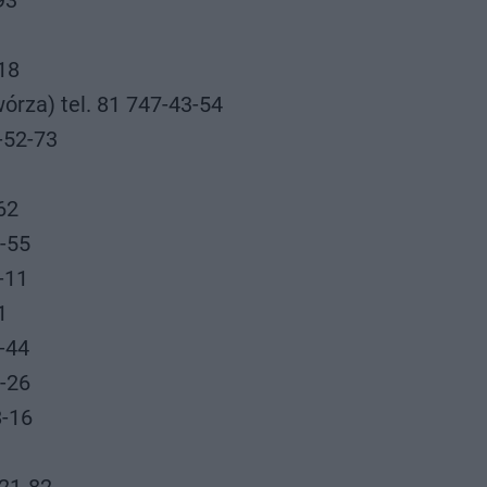
93
-18
wórza) tel. 81 747-43-54
1-52-73
-62
7-55
8-11
1
1-44
9-26
8-16