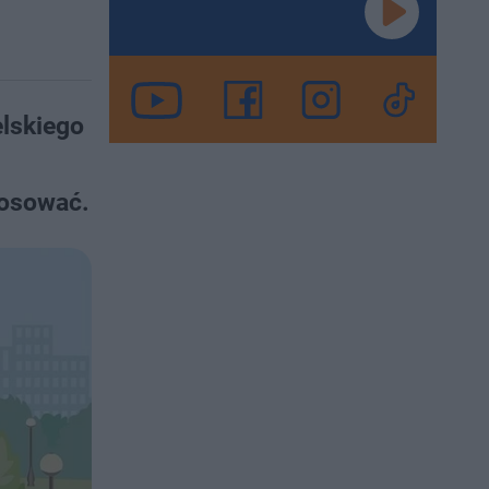
elskiego
łosować.