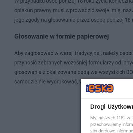
W przypadku osób poniżej 18 roku życia konieczna
opiekun prawny musi wprowadzić swoje imię, nazw
jego zgody na głosowanie przez osobę poniżej 18 
Głosowanie w formie papierowej
Aby zagłosować w wersji tradycyjnej, należy osob
przynosić zebranych wcześniej formularzy od inn
głosowania zlokalizowane będą we wszystkich BOMac
samodzielnie wydrukować, wypełnić i przynieść do 
Drogi Użytkow
My, naszych 1162 zau
przechowujemy informa
standardowe informac