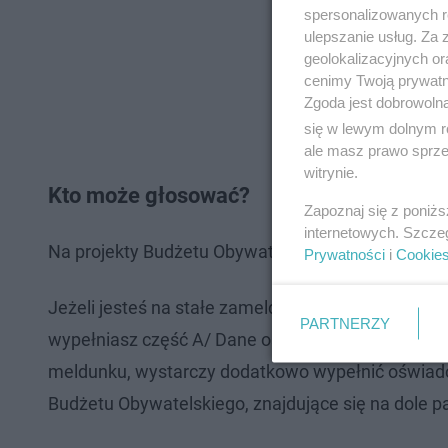
spersonalizowanych re
ulepszanie usług. Za
geolokalizacyjnych or
cenimy Twoją prywatno
Zgoda jest dobrowoln
się w lewym dolnym r
ale masz prawo sprzec
witrynie.
Kto może głosować?
Zapoznaj się z poniż
internetowych. Szcze
Na projekty Budżetu Obywatelskiego głosować moż
Prywatności
i
Cookie
Jeżeli jesteś na stałe zameldowana/ny w Lublinie l
PARTNERZY
wypełniasz część A/ Dane osoby głosującej na kar
meldunku, wystarczy dodatkowo wypełnić oświadcz
Budżetu Obywatelskiego, znajdujące się na dole p