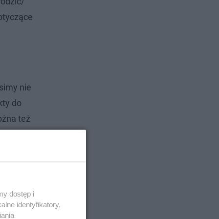
rodzić/
otyczące
simy nie
kty do
ożna też
y dostęp i
lne identyfikatory,
iania