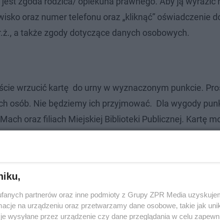
 jest zgoda rodzica/ opiekuna prawnego. Aby ją wyrazić 
isko oraz numer telefonu oraz „kliknąć” oświadczenie d
r.ż., a także zgody dotyczące danych osobowych.
iście wrzucić kartę do urny w wyznaczonym punkcie. Pro
ych osób. Nie będziemy ich przyjmować. Dla wygody pun
h oraz filiach Miejskiej Biblioteki Publicznej. Kartę m
punktu. Karta do pobrania znajduje się tutaj.
niku,
fanych partnerów oraz inne podmioty z Grupy ZPR Media uzyskujem
cje na urządzeniu oraz przetwarzamy dane osobowe, takie jak unika
je wysyłane przez urządzenie czy dane przeglądania w celu zapewn