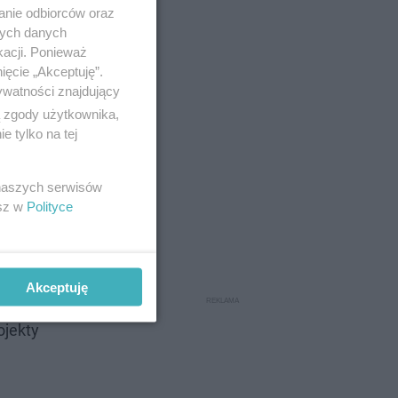
anie odbiorców oraz
nych danych
kacji. Ponieważ
ięcie „Akceptuję”.
ywatności znajdujący
ą zgody użytkownika,
 tylko na tej
 naszych serwisów
esz w
Polityce
d wieku.
ty BO –
Akceptuję
asz
ojekty