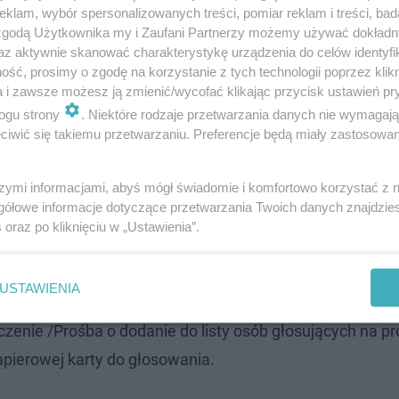
klam, wybór spersonalizowanych treści, pomiar reklam i treści, bad
 zgodą Użytkownika my i Zaufani Partnerzy możemy używać dokład
az aktywnie skanować charakterystykę urządzenia do celów identyfi
ść, prosimy o zgodę na korzystanie z tych technologii poprzez klikn
a i zawsze możesz ją zmienić/wycofać klikając przycisk ustawień pr
ogu strony
. Niektóre rodzaje przetwarzania danych nie wymagaj
iwić się takiemu przetwarzaniu. Preferencje będą miały zastosowanie
szymi informacjami, abyś mógł świadomie i komfortowo korzystać z
gółowe informacje dotyczące przetwarzania Twoich danych znajdzi
e każda osoba, która mieszka w Lublinie, niezależnie o
s
oraz po kliknięciu w „Ustawienia”.
ub dopisałaś/łeś się do listy osób głosujących na projek
USTAWIENIA
cie do głosowania.Jeżeli mieszkasz w Lublinie ale nie m
enie /Prośba o dodanie do listy osób głosujących na pr
apierowej karty do głosowania.