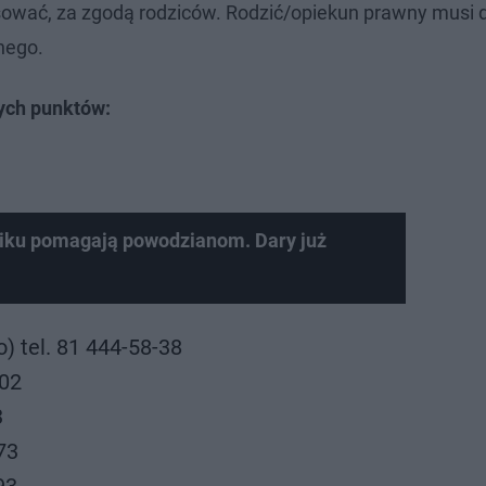
łosować, za zgodą rodziców. Rodzić/opiekun prawny musi
nego.
ych punktów:
dniku pomagają powodzianom. Dary już
o) tel. 81 444-58-38
-02
3
873