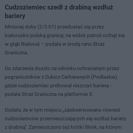
Cudzoziemiec szedł z drabiną wzdłuż
bariery
Minionej doby (2/3.01) przedostać się przez
białorusko-polską granicę; na widok patroli cofnął się
w głąb Białoruś – podała w środę rano Straż
Graniczna.
Do zdarzenia doszło na odcinku ochranianym przez
pograniczników z Dubicz Cerkiewnych (Podlaskie),
gdzie cudzoziemiec próbował niszczyć barierę -
podała Straż Graniczna na platformie X.
Dodała, że w tym miejscu „zaobserwowano również
cudzoziemców przemieszczających się wzdłuż bariery
z drabiną". Zamieszczono też krótki filmik, na którym