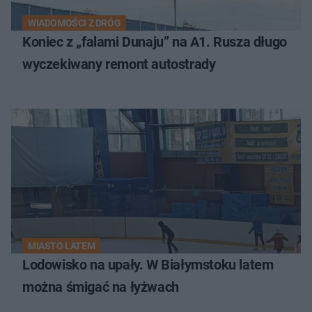
WIADOMOŚCI Z DRÓG
Koniec z „falami Dunaju” na A1. Rusza długo
wyczekiwany remont autostrady
MIASTO LATEM
Lodowisko na upały. W Białymstoku latem
można śmigać na łyżwach