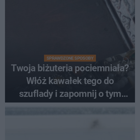
SPRAWDZONE SPOSOBY
Twoja biżuteria pociemniała?
Włóż kawałek tego do
szuflady i zapomnij o tym
problemie. Sposób na
pociemniałą biżuterię