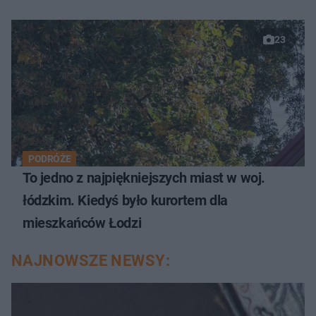
23
PODRÓŻE
To jedno z najpiękniejszych miast w woj.
łódzkim. Kiedyś było kurortem dla
mieszkańców Łodzi
NAJNOWSZE NEWSY: