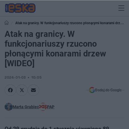
Atak na granicy. W funkcjonariuszy rzucono płonącymi konarami drzew
[WIDEO]
Atak na granicy. W
funkcjonariuszy rzucono
płonącymi konarami drzew
[WIDEO]
2024-01-03
10:05
Dodaj do Google
Marta Grabiec
PAP
Od 29 grudnia do 1 stycznia ujawniono 89