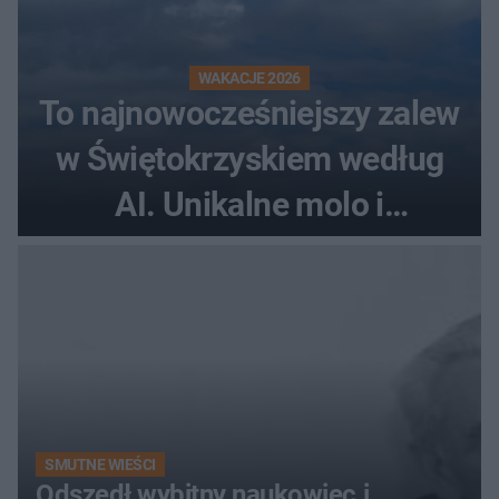
WAKACJE 2026
To najnowocześniejszy zalew
w Świętokrzyskiem według
AI. Unikalne molo i
promenada
SMUTNE WIEŚCI
Odszedł wybitny naukowiec i