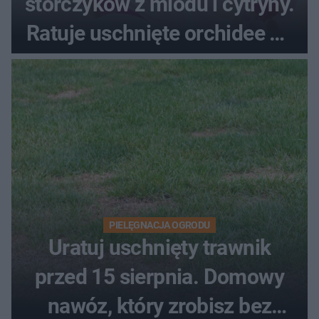
storczyków z miodu i cytryny.
Ratuje uschnięte orchidee po
upałach
PIELĘGNACJA OGRODU
Uratuj uschnięty trawnik
przed 15 sierpnia. Domowy
nawóz, który zrobisz bez