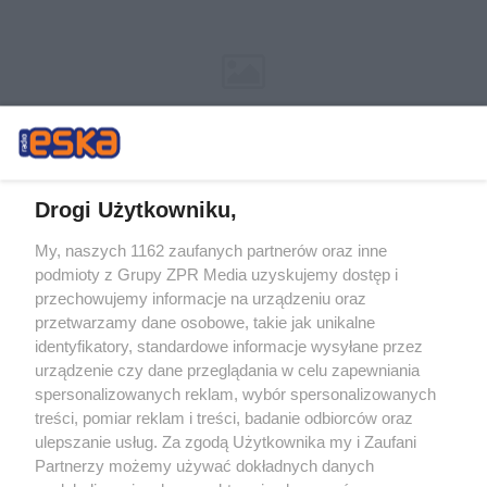
Drogi Użytkowniku,
My, naszych 1162 zaufanych partnerów oraz inne
Żaden utwór zamieszczony w serwisie nie może być powielany i
podmioty z Grupy ZPR Media uzyskujemy dostęp i
rozpowszechniany lub dalej rozpowszechniany w jakikolwiek sposób (w
tym także elektroniczny lub mechaniczny) na jakimkolwiek polu
przechowujemy informacje na urządzeniu oraz
eksploatacji w jakiejkolwiek formie, włącznie z umieszczaniem w Internecie
przetwarzamy dane osobowe, takie jak unikalne
bez pisemnej zgody właściciela praw. Jakiekolwiek użycie lub
wykorzystanie utworów w całości lub w części z naruszeniem prawa, tzn.
identyfikatory, standardowe informacje wysyłane przez
bez właściwej zgody, jest zabronione pod groźbą kary i może być ścigane
urządzenie czy dane przeglądania w celu zapewniania
prawnie.
spersonalizowanych reklam, wybór spersonalizowanych
treści, pomiar reklam i treści, badanie odbiorców oraz
ulepszanie usług. Za zgodą Użytkownika my i Zaufani
Partnerzy możemy używać dokładnych danych