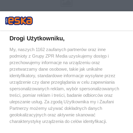
Drogi Użytkowniku,
My, naszych 1162 zaufanych partnerów oraz inne
Żaden utwór zamieszczony w serwisie nie może być powielany i
podmioty z Grupy ZPR Media uzyskujemy dostęp i
rozpowszechniany lub dalej rozpowszechniany w jakikolwiek sposób (w
przechowujemy informacje na urządzeniu oraz
tym także elektroniczny lub mechaniczny) na jakimkolwiek polu
eksploatacji w jakiejkolwiek formie, włącznie z umieszczaniem w
przetwarzamy dane osobowe, takie jak unikalne
Internecie bez pisemnej zgody właściciela praw. Jakiekolwiek użycie lub
identyfikatory, standardowe informacje wysyłane przez
wykorzystanie utworów w całości lub w części z naruszeniem prawa,
tzn. bez właściwej zgody, jest zabronione pod groźbą kary i może być
urządzenie czy dane przeglądania w celu zapewniania
ścigane prawnie.
spersonalizowanych reklam, wybór spersonalizowanych
treści, pomiar reklam i treści, badanie odbiorców oraz
ulepszanie usług. Za zgodą Użytkownika my i Zaufani
Partnerzy możemy używać dokładnych danych
geolokalizacyjnych oraz aktywnie skanować
charakterystykę urządzenia do celów identyfikacji.
Ponieważ cenimy Twoją prywatność, prosimy o zgodę na
O nas