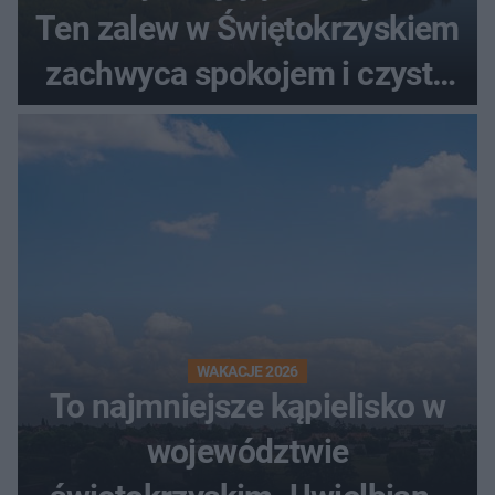
Ten zalew w Świętokrzyskiem
zachwyca spokojem i czystą
wodą
WAKACJE 2026
To najmniejsze kąpielisko w
województwie