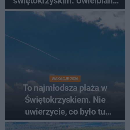
świętokrzyskim. Uwielbiany
przez wędkarzy i turystów
WAKACJE 2026
To najmłodsza plaża w
Świętokrzyskiem. Nie
uwierzycie, co było tu
wcześniej