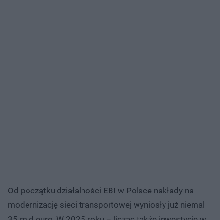
Od początku działalności EBI w Polsce nakłady na
modernizację sieci transportowej wyniosły już niemal
35 mld euro. W 2025 roku – licząc także inwestycje w