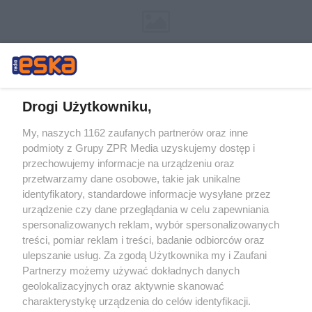
Drogi Użytkowniku,
My, naszych 1162 zaufanych partnerów oraz inne
Żaden utwór zamieszczony w serwisie nie może być powielany i
podmioty z Grupy ZPR Media uzyskujemy dostęp i
rozpowszechniany lub dalej rozpowszechniany w jakikolwiek sposób (w
przechowujemy informacje na urządzeniu oraz
tym także elektroniczny lub mechaniczny) na jakimkolwiek polu
eksploatacji w jakiejkolwiek formie, włącznie z umieszczaniem w
przetwarzamy dane osobowe, takie jak unikalne
Internecie bez pisemnej zgody właściciela praw. Jakiekolwiek użycie lub
identyfikatory, standardowe informacje wysyłane przez
wykorzystanie utworów w całości lub w części z naruszeniem prawa,
tzn. bez właściwej zgody, jest zabronione pod groźbą kary i może być
urządzenie czy dane przeglądania w celu zapewniania
ścigane prawnie.
spersonalizowanych reklam, wybór spersonalizowanych
treści, pomiar reklam i treści, badanie odbiorców oraz
ulepszanie usług. Za zgodą Użytkownika my i Zaufani
Partnerzy możemy używać dokładnych danych
geolokalizacyjnych oraz aktywnie skanować
charakterystykę urządzenia do celów identyfikacji.