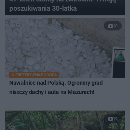
poszukiwania 30-latka
10
NIEBEZPIECZNA POGODA
Nawałnice nad Polską. Ogromny grad
niszczy dachy i auta na Mazurach!
19