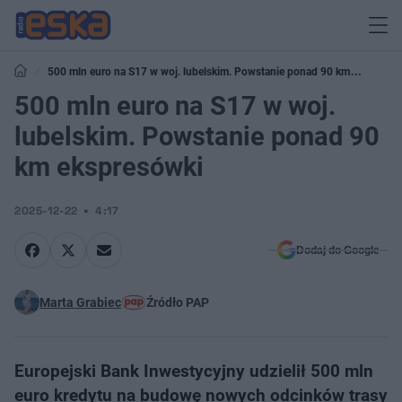
500 mln euro na S17 w woj. lubelskim. Powstanie ponad 90 km
ekspresówki
500 mln euro na S17 w woj.
lubelskim. Powstanie ponad 90
km ekspresówki
2025-12-22
4:17
Dodaj do Google
Marta Grabiec
Źródło PAP
Europejski Bank Inwestycyjny udzielił 500 mln
euro kredytu na budowę nowych odcinków trasy