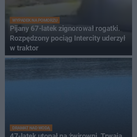
WYPADEK NA POMORZU
Pijany 67-latek zignorował rogatki.
Rozpędzony pociąg Intercity uderzył
w traktor
DRAMAT NAD WODĄ
47-latek utonął na żwirowni. Trwają