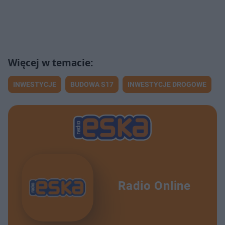
INWESTYCJE
BUDOWA S17
INWESTYCJE DROGOWE
Radio Online