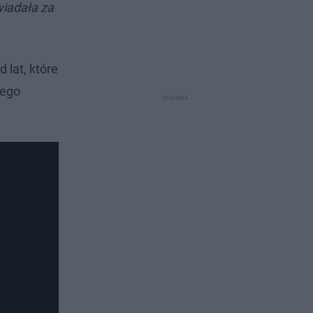
wiadała za
lat, które
jego