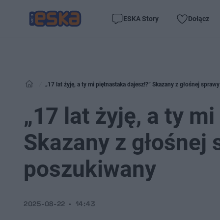
ESKA Story
Dołącz
„17 lat żyję, a ty mi piętnastaka dajesz!?” Skazany z głośnej spr
„17 lat żyję, a ty m
Skazany z głośnej 
poszukiwany
2025-08-22
14:43