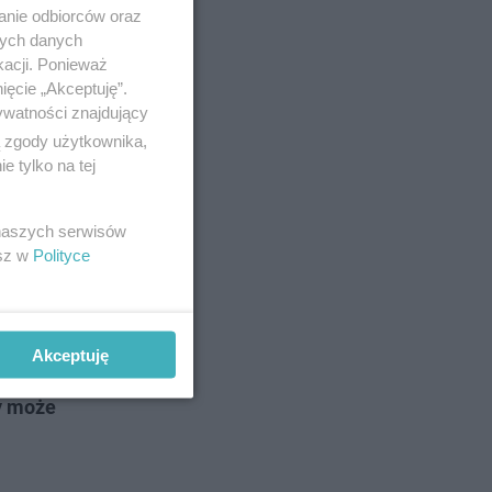
anie odbiorców oraz
nych danych
kacji. Ponieważ
ięcie „Akceptuję”.
ywatności znajdujący
ą zgody użytkownika,
 tylko na tej
 naszych serwisów
. Dziś ma
esz w
Polityce
zem chodzi
Akceptuję
jego
ry może