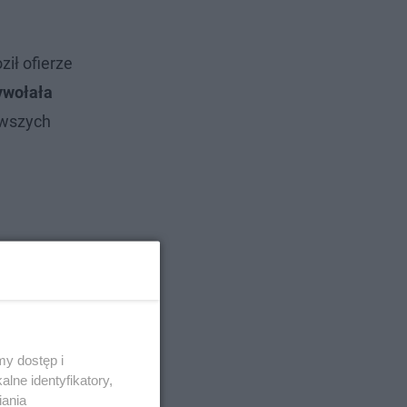
ił ofierze
ywołała
rwszych
y dostęp i
lne identyfikatory,
iania