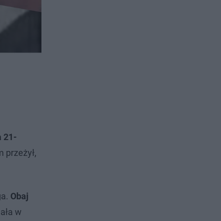
a 21-
 przeżył,
ga.
Obaj
gała w