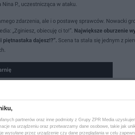
a Nina P., uczestnicząca w ataku.
amego zdarzenia, ale i o postawę sprawców. Nowacki groz
ia: „Zginiesz, obiecuję ci to!”.
Największe oburzenie w
mi piętnastaka dajesz!?”.
Scena ta stała się jednym z pie
ch.
arnię
niku,
fanych partnerów oraz inne podmioty z Grupy ZPR Media uzyskujem
cje na urządzeniu oraz przetwarzamy dane osobowe, takie jak unika
je wysyłane przez urządzenie czy dane przeglądania w celu zapewn