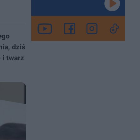
ego
ia, dziś
 i twarz