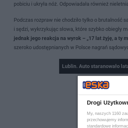
pobiciu i ukryła nóż. Odpowiadała również nieletni
Podczas rozpraw nie chodziło tylko o brutalność s
i sędzi, wykrzykując słowa, które szybko obiegły med
jednak jego reakcja na wyrok – „17 lat żyję, a ty 
szeroko udostępnianych w Polsce nagrań sądowy
Lublin. Auto staranowało lat
Drogi Użytkow
My, naszych 1160 zau
przechowujemy informa
standardowe informac