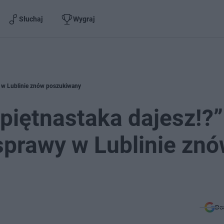
Słuchaj
Wygraj
awy w Lublinie znów poszukiwany
i piętnastaka dajesz!?”
sprawy w Lublinie zn
Do