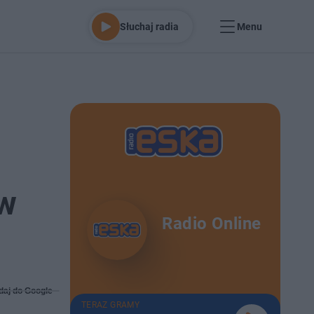
Słuchaj radia
Menu
ów
Radio Online
daj do Google
TERAZ GRAMY