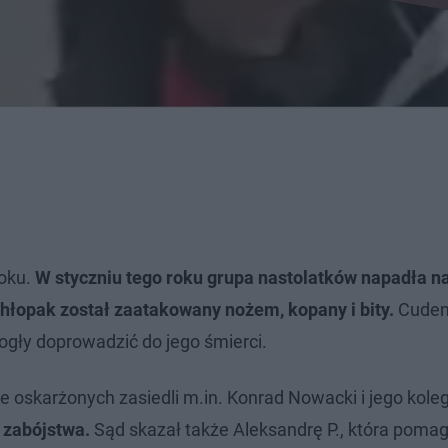
roku.
W styczniu tego roku grupa nastolatków napadła n
chłopak został zaatakowany nożem, kopany i bity.
Cudem
mogły doprowadzić do jego śmierci.
wie oskarżonych zasiedli m.in. Konrad Nowacki i jego kole
e zabójstwa.
Sąd skazał także Aleksandrę P., która poma