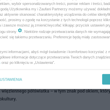
klam, wybór spersonalizowanych treści, pomiar reklam i treści, bad
 zgodą Użytkownika my i Zaufani Partnerzy możemy używać dokład
az aktywnie skanować charakterystykę urządzenia do celów identyfi
ść, prosimy o zgodę na korzystanie z tych technologii poprzez klikn
a i zawsze możesz ją zmienić/wycofać klikając przycisk ustawień pr
ogu strony
. Niektóre rodzaje przetwarzania danych nie wymagaj
iwić się takiemu przetwarzaniu. Preferencje będą miały zastosowanie
szymi informacjami, abyś mógł świadomie i komfortowo korzystać z
e w 2020 roku. Na wolności przebywał zaledwie kilka lat
gółowe informacje dotyczące przetwarzania Twoich danych znajdzi
ze poszukiwanych. Jak informuje lubelska policja, tym ra
s
oraz po kliknięciu w „Ustawienia”.
USTAWIENIA
azują, że Nowacki przeszedł znaczącą metamorfozę.
Na 
la więziennego półświatka – w tym znak pod okiem, któ
kultury.