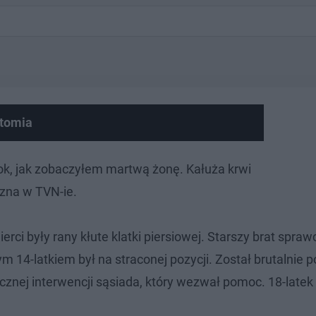
ytomia
dok, jak zobaczyłem martwą żonę. Kałuża krwi
zna w TVN-ie.
rci były rany kłute klatki piersiowej. Starszy brat spraw
 14-latkiem był na straconej pozycji. Został brutalnie pob
icznej interwencji sąsiada, który wezwał pomoc. 18-latek 