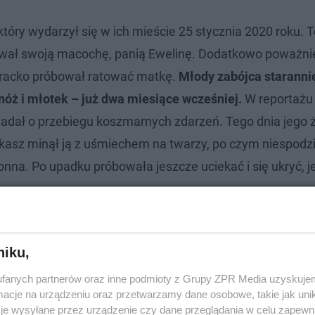
ry wydarzył się w ich mieście 25 stycznia 2020 roku. T
wał swoją macochę, panią Ewelinę. Dodatkowo poważnie 
eracko próbował ratować matkę.
Młody zabójca staranni
nóż i młotek – już dwa miesiące wcześniej.
W reportażu
iadał o przebiegu koszmarnych zdarzeń. Tego dnia jego 
 Łukasz minął ją z uśmiechem na twarzy, po czym niespod
ronna. Po upadku próbowała jeszcze uciekać i się ukryć, 
niku,
fanych partnerów oraz inne podmioty z Grupy ZPR Media uzyskujem
cje na urządzeniu oraz przetwarzamy dane osobowe, takie jak unika
je wysyłane przez urządzenie czy dane przeglądania w celu zapewn