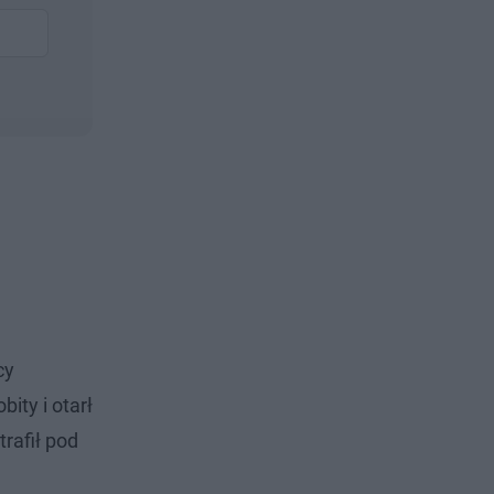
cy
ity i otarł
trafił pod