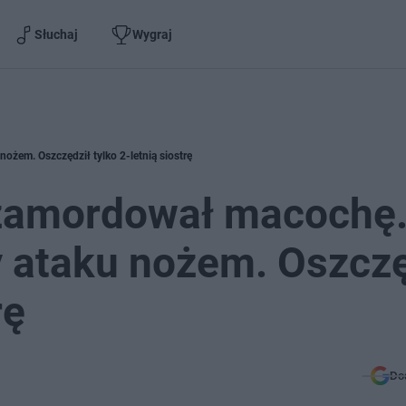
Słuchaj
Wygraj
nożem. Oszczędził tylko 2-letnią siostrę
e zamordował macochę
y ataku nożem. Oszczę
rę
Do