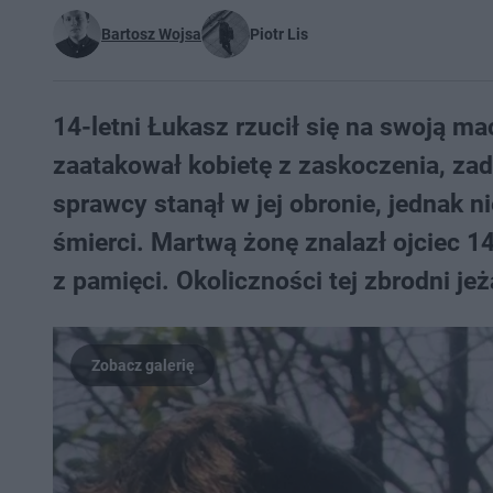
Bartosz Wojsa
Piotr Lis
14-letni Łukasz rzucił się na swoją m
zaatakował kobietę z zaskoczenia, zada
sprawcy stanął w jej obronie, jednak n
śmierci. Martwą żonę znalazł ojciec 1
z pamięci. Okoliczności tej zbrodni je