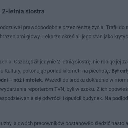
2-letnia siostra
 odczuwał prawdopodobnie przez resztę życia. Trafił do s
brażeniami głowy. Lekarze określali jego stan jako krytyc
ia. Oszczędził jedynie 2-letnią siostrę, nie robiąc jej ż
 Kultury, pokonując ponad kilometr na piechotę.
Był cał
dni – nóż i młotek.
Wszedł do środka dokładnie w mome
 wydarzenia reporterom TVN, byli w szoku. Z ich opowieś
iespodziewanie się odwrócił i opuścił budynek. Na podłod
użby, a dwóch pracowników postanowiło śledzić nastola