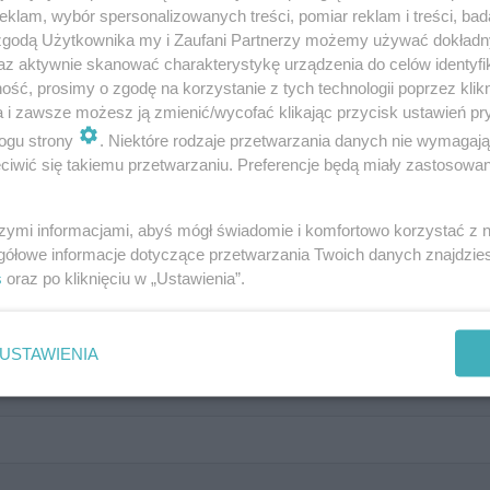
klam, wybór spersonalizowanych treści, pomiar reklam i treści, bad
 zgodą Użytkownika my i Zaufani Partnerzy możemy używać dokład
az aktywnie skanować charakterystykę urządzenia do celów identyfi
ść, prosimy o zgodę na korzystanie z tych technologii poprzez klikn
a i zawsze możesz ją zmienić/wycofać klikając przycisk ustawień pr
ogu strony
. Niektóre rodzaje przetwarzania danych nie wymagaj
iwić się takiemu przetwarzaniu. Preferencje będą miały zastosowanie
szymi informacjami, abyś mógł świadomie i komfortowo korzystać z
gółowe informacje dotyczące przetwarzania Twoich danych znajdzi
s
oraz po kliknięciu w „Ustawienia”.
winny być bardziej surowe?
USTAWIENIA