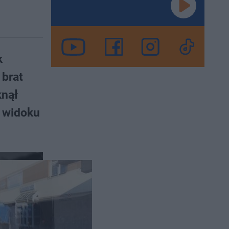
k
 brat
knął
o widoku