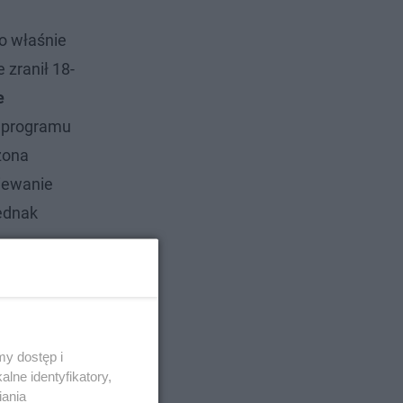
o właśnie
zranił 18-
e
 programu
żona
ziewanie
jednak
y dostęp i
lne identyfikatory,
iania