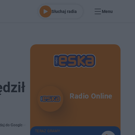
Słuchaj radia
Menu
.
dził
Radio Online
daj do Google
TERAZ GRAMY