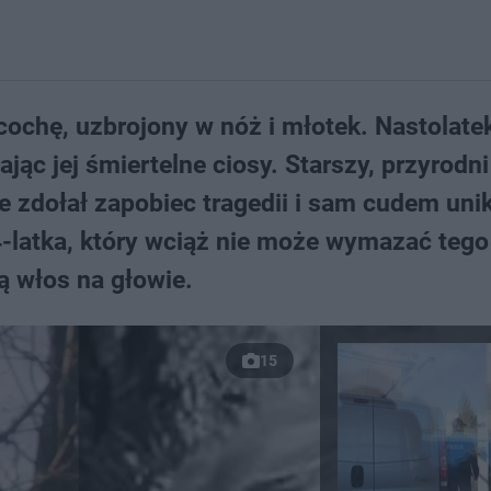
acochę, uzbrojony w nóż i młotek. Nastolate
jąc jej śmiertelne ciosy. Starszy, przyrodni
ie zdołał zapobiec tragedii i sam cudem uni
4-latka, który wciąż nie może wymazać teg
żą włos na głowie.
15