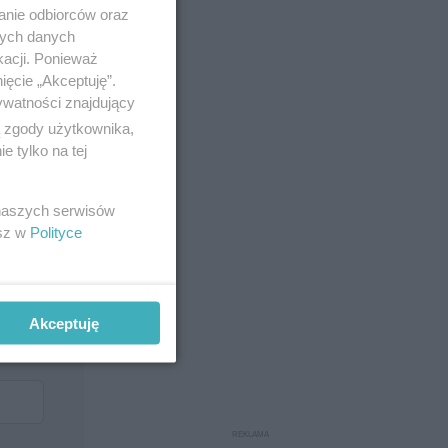
anie odbiorców oraz
nych danych
kacji. Ponieważ
ięcie „Akceptuję”.
ywatności znajdujący
ą zgody użytkownika,
 tylko na tej
 naszych serwisów
esz w
Polityce
Akceptuję