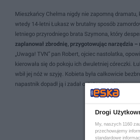
Mieszkańcy Chełma nigdy nie zapomną dramatu, któ
wtedy 14-letni Łukasz w brutalny sposób zamordo
letniego przyrodniego brata Szymona, który desp
zaplanował zbrodnię, przygotowując narzędzia – 
„Uwaga! TVN” pan Robert, ojciec nastolatka, opow
kierowała się do pokoju ich dwuletniej córeczki.
wbił jej nóż w szyję. Kobieta była całkowicie bezb
napastnik dopadł ją i zadał ostateczne ciosy.
Drogi Użytkow
My, naszych 1160 zau
przechowujemy informa
standardowe informac