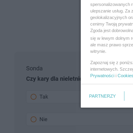
spersonalizowanych re
ulepszanie usług. Za
geolokalizacyjnych or
cenimy Twoją prywatno
Zgoda jest dobrowoln
się w lewym dolnym r
ale masz prawo sprzec
witrynie.
Zapoznaj się z poniż
Sonda
internetowych. Szcze
Prywatności
i
Cookie
Czy kary dla nieletnich przestępców po
PARTNERZY
Tak
Nie