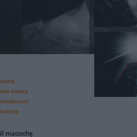
acochę
tnia siostra
 mordercami
mordercy
bił macochę