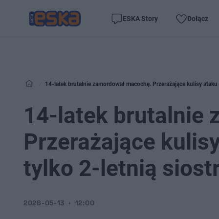
ESKA Story
Dołącz
14-latek brutalnie zamordował macochę. Przerażające kulisy ataku 
14-latek brutalni
Przerażające kulis
tylko 2-letnią siost
2026-05-13
12:00