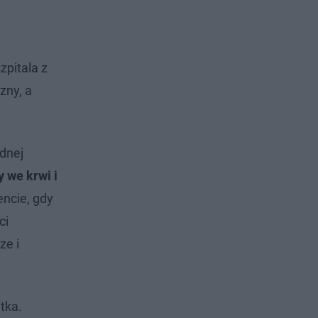
zpitala z
zny, a
adnej
y we krwi i
ncie, gdy
ci
ze i
tka.