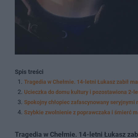
Spis treści
Tragedia w Chełmie. 14-letni Łukasz zabił m
Ucieczka do domu kultury i pozostawiona 2-le
Spokojny chłopiec zafascynowany seryjnymi
Szybkie zwolnienie z poprawczaka i śmierć 
Tragedia w Chełmie. 14-letni Łukasz za