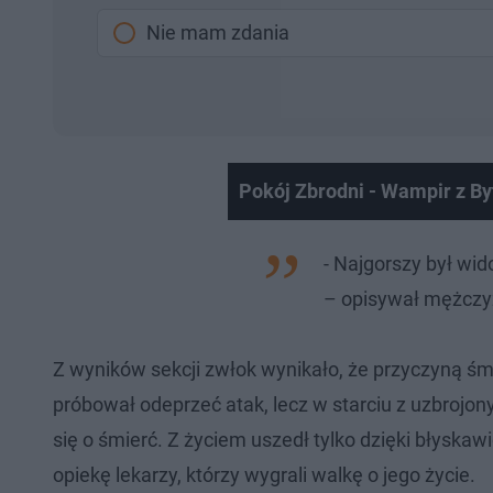
Nie mam zdania
Pokój Zbrodni - Wampir z B
- Najgorszy był wi
– opisywał mężczy
Z wyników sekcji zwłok wynikało, że przyczyną śmie
próbował odeprzeć atak, lecz w starciu z uzbrojonym
się o śmierć. Z życiem uszedł tylko dzięki błyskaw
opiekę lekarzy, którzy wygrali walkę o jego życie.