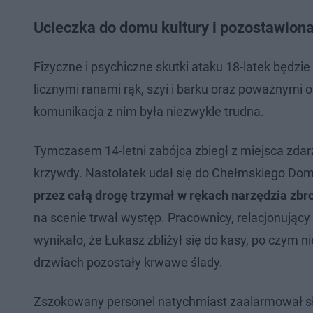
Ucieczka do domu kultury i pozostawiona 
Fizyczne i psychiczne skutki ataku 18-latek będzie
licznymi ranami rąk, szyi i barku oraz poważnymi o
komunikacja z nim była niezwykle trudna.
Tymczasem 14-letni zabójca zbiegł z miejsca zdarzen
krzywdy. Nastolatek udał się do Chełmskiego Domu
przez całą drogę trzymał w rękach narzędzia zbro
na scenie trwał występ. Pracownicy, relacjonujący
wynikało, że Łukasz zbliżył się do kasy, po czym n
drzwiach pozostały krwawe ślady.
Zszokowany personel natychmiast zaalarmował sł