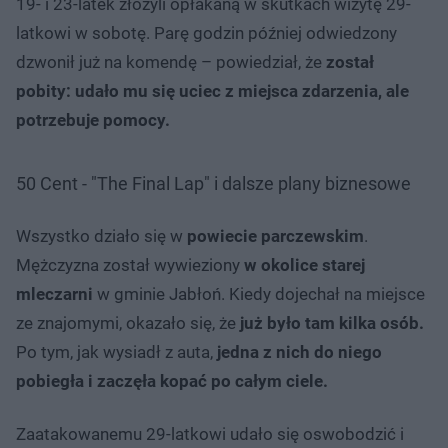
19- i 23-latek złożyli opłakaną w skutkach wizytę 29-
latkowi w sobotę. Parę godzin później odwiedzony
dzwonił już na komendę – powiedział, że
został
pobity: udało mu się uciec z miejsca zdarzenia, ale
potrzebuje pomocy.
50 Cent - "The Final Lap" i dalsze plany biznesowe
Wszystko działo się w
powiecie parczewskim
.
Mężczyzna został wywieziony
w okolice starej
mleczarni
w gminie Jabłoń. Kiedy dojechał na miejsce
ze znajomymi, okazało się, że
już było tam kilka osób.
Po tym, jak wysiadł z auta,
jedna z nich do niego
pobiegła i zaczęła kopać po całym ciele.
Zaatakowanemu 29-latkowi udało się oswobodzić i