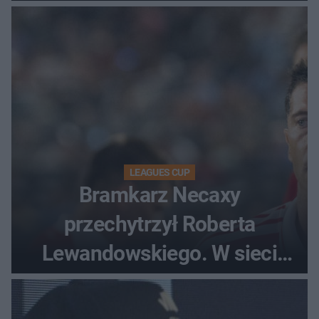
LEAGUES CUP
Bramkarz Necaxy
przechytrzył Roberta
Lewandowskiego. W sieci
krąży wideo z tego pojedynku