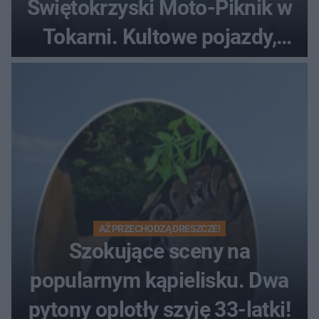
Świętokrzyski Moto-Piknik w
Tokarni. Kultowe pojazdy,
pokazy i muzyczna scena w
Muzeum Wsi Kieleckiej
AŻ PRZECHODZĄ DRESZCZE!
Szokujące sceny na
popularnym kąpielisku. Dwa
pytony oplotły szyję 33-latki!