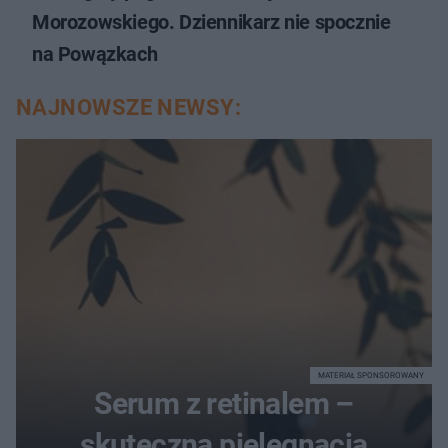
Morozowskiego. Dziennikarz nie spocznie
na Powązkach
NAJNOWSZE NEWSY:
MATERIAŁ SPONSOROWANY
Serum z retinalem –
skuteczna pielęgnacja