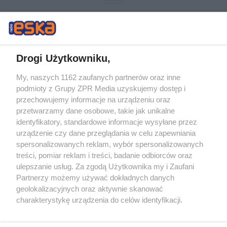
Drogi Użytkowniku,
My, naszych 1162 zaufanych partnerów oraz inne
Żaden utwór zamieszczony w serwisie nie może być powielany i
podmioty z Grupy ZPR Media uzyskujemy dostęp i
rozpowszechniany lub dalej rozpowszechniany w jakikolwiek sposób (w
przechowujemy informacje na urządzeniu oraz
tym także elektroniczny lub mechaniczny) na jakimkolwiek polu
eksploatacji w jakiejkolwiek formie, włącznie z umieszczaniem w
przetwarzamy dane osobowe, takie jak unikalne
Internecie bez pisemnej zgody właściciela praw. Jakiekolwiek użycie lub
identyfikatory, standardowe informacje wysyłane przez
wykorzystanie utworów w całości lub w części z naruszeniem prawa,
tzn. bez właściwej zgody, jest zabronione pod groźbą kary i może być
urządzenie czy dane przeglądania w celu zapewniania
ścigane prawnie.
spersonalizowanych reklam, wybór spersonalizowanych
treści, pomiar reklam i treści, badanie odbiorców oraz
ulepszanie usług. Za zgodą Użytkownika my i Zaufani
Partnerzy możemy używać dokładnych danych
geolokalizacyjnych oraz aktywnie skanować
charakterystykę urządzenia do celów identyfikacji.
Ponieważ cenimy Twoją prywatność, prosimy o zgodę na
O nas
korzystanie z tych technologii poprzez kliknięcie