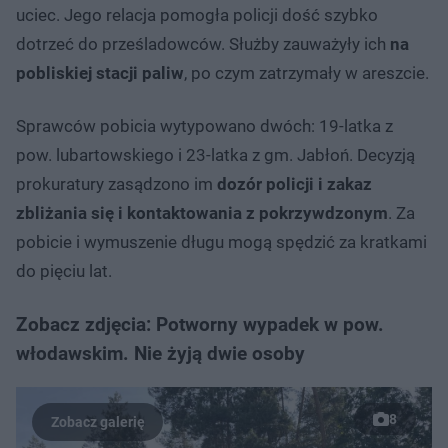
uciec. Jego relacja pomogła policji dość szybko
dotrzeć do prześladowców. Służby zauważyły ich
na
pobliskiej stacji paliw
, po czym zatrzymały w areszcie.
Sprawców pobicia wytypowano dwóch: 19-latka z
pow. lubartowskiego i 23-latka z gm. Jabłoń. Decyzją
prokuratury zasądzono im
dozór policji i zakaz
zbliżania się i kontaktowania z pokrzywdzonym
. Za
pobicie i wymuszenie długu mogą spędzić za kratkami
do pięciu lat.
Zobacz zdjęcia: Potworny wypadek w pow.
włodawskim. Nie żyją dwie osoby
8