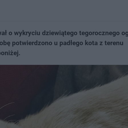
ał o wykryciu dziewiątego tegorocznego o
obę potwierdzono u padłego kota z terenu
oniżej.