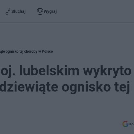
Słuchaj
Wygraj
iąte ognisko tej choroby w Polsce
oj. lubelskim wykryto
 dziewiąte ognisko tej
Do