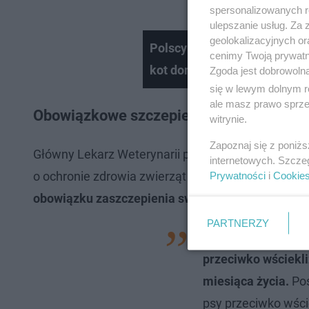
spersonalizowanych re
ulepszanie usług. Za
geolokalizacyjnych or
Polscy celnicy zatrzymali gr
cenimy Twoją prywatno
kot domowy
Zgoda jest dobrowoln
się w lewym dolnym r
ale masz prawo sprzec
Obowiązkowe szczepienia psów przeciwk
witrynie.
Zapoznaj się z poniż
Główny Lekarz Weterynarii przypomina, że zgodni
internetowych. Szcze
o ochronie zdrowia zwierząt oraz zwalczaniu chor
Prywatności
i
Cookie
obowiązku zaszczepienia swoich pupili przeciwko
PARTNERZY
„(…) na terytorium 
przeciwko wściekli
miesiąca życia.
Pos
psy przeciwko wści