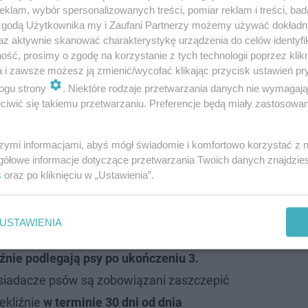
klam, wybór spersonalizowanych treści, pomiar reklam i treści, bad
 zgodą Użytkownika my i Zaufani Partnerzy możemy używać dokład
az aktywnie skanować charakterystykę urządzenia do celów identyfi
oźnego drapieżnika. Powiedziała im, że to
ść, prosimy o zgodę na korzystanie z tych technologii poprzez klikn
a i zawsze możesz ją zmienić/wycofać klikając przycisk ustawień pr
ogu strony
. Niektóre rodzaje przetwarzania danych nie wymagaj
iwić się takiemu przetwarzaniu. Preferencje będą miały zastosowanie
o wściekliźnie
szymi informacjami, abyś mógł świadomie i komfortowo korzystać z
e z obowiązującym prawem (art. 56 ustawy z dnia 11 mar
gółowe informacje dotyczące przetwarzania Twoich danych znajdzi
ób zakaźnych zwierząt),
właściciele psów powinni dopil
s
oraz po kliknięciu w „Ustawienia”.
 wściekliźnie.
USTAWIENIA
Polski
obowiązkowemu szczepieniu
źnie podlegają psy po ukończeniu 3.
iadacze psów są zobowiązani zaszczepić
ekliźnie
w terminie 30 dni od dnia