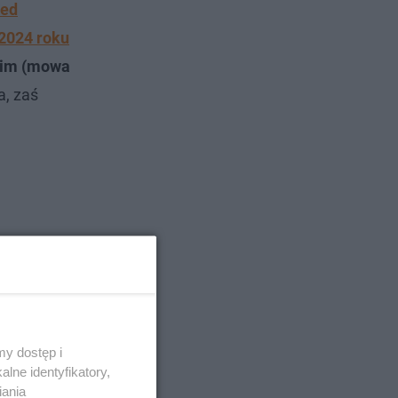
zed
 2024 roku
kim (mowa
a, zaś
y dostęp i
lne identyfikatory,
iania