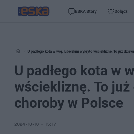
ESKA Story
Dołącz
U padłego kota w woj. lubelskim wykryto wściekliznę. To już dziew
U padłego kota w w
wściekliznę. To już
choroby w Polsce
2024-10-16
15:17