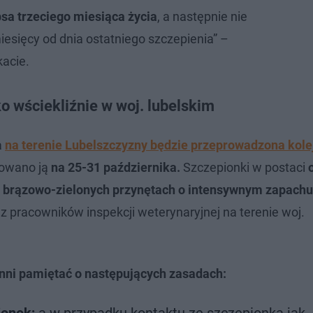
sa trzeciego miesiąca życia
, a następnie nie
miesięcy od dnia ostatniego szczepienia” –
acie.
o wściekliźnie w woj. lubelskim
a
na terenie Lubelszczyzny będzie przeprowadzona kole
nowano ją
na 25-31 października.
Szczepionki w postaci
 brązowo-zielonych przynętach o intensywnym zapachu
z pracowników inspekcji weterynaryjnej na terenie woj.
ni pamiętać o następujących zasadach: