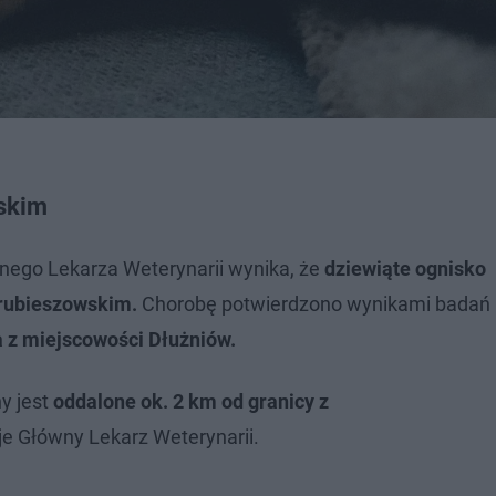
lskim
ego Lekarza Weterynarii wynika, że
dziewiąte ognisko
hrubieszowskim.
Chorobę potwierdzono wynikami badań
a z miejscowości Dłużniów.
y jest
oddalone ok. 2 km od granicy z
je Główny Lekarz Weterynarii.