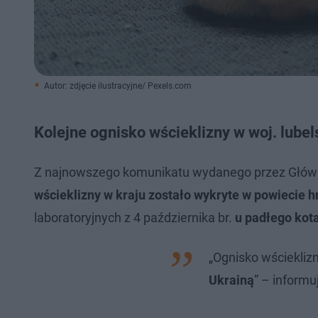
Autor: zdjęcie ilustracyjne/ Pexels.com
Kolejne ognisko wścieklizny w woj. lube
Z najnowszego komunikatu wydanego przez Główn
wścieklizny w kraju zostało wykryte w powiecie 
laboratoryjnych z 4 października br.
u padłego kot
„Ognisko wścieklizn
Ukrainą
” – informu