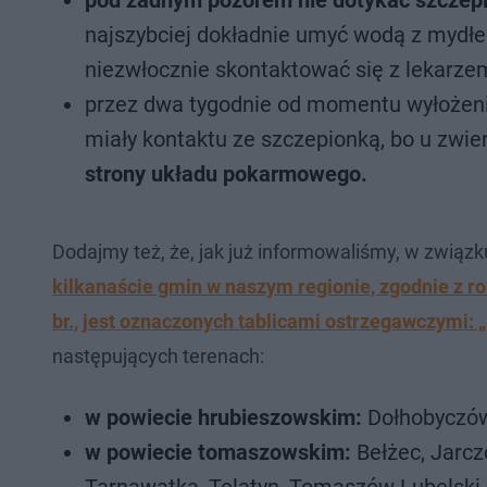
pod żadnym pozorem nie dotykać szczep
najszybciej dokładnie umyć wodą z mydłem 
niezwłocznie skontaktować się z lekarze
przez dwa tygodnie od momentu wyłożeni
miały kontaktu ze szczepionką, bo u z
strony układu pokarmowego.
Dodajmy też, że, jak już informowaliśmy, w związk
kilkanaście gmin w naszym regionie, zgodnie z 
br., jest oznaczonych tablicami ostrzegawczymi:
następujących terenach:
w powiecie hrubieszowskim:
Dołhobyczów 
w powiecie tomaszowskim:
Bełżec, Jarcz