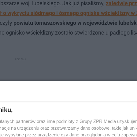
bszarze woj. lubelskiego. Jak już pisaliśmy,
zaledwie pr
 o wykryciu siódmego i ósmego ogniska wścieklizny w
yczyły
powiatu tomaszowskiego w województwie lubels
e ognisko wścieklizny zostało stwierdzone u padłego lis
niku,
fanych partnerów oraz inne podmioty z Grupy ZPR Media uzyskujem
cje na urządzeniu oraz przetwarzamy dane osobowe, takie jak unika
je wysyłane przez urządzenie czy dane przeglądania w celu zapewn