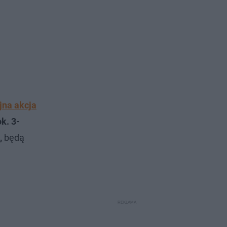
jna akcja
ok. 3-
,
będą