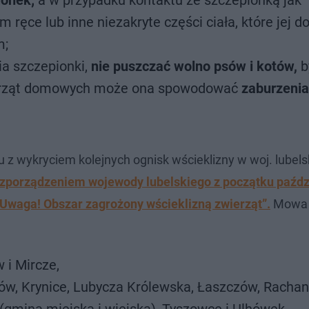
ionek;
a w przypadku kontaktu ze szczepionką jak
ręce lub inne niezakryte części ciała, które jej do
m;
a szczepionki,
nie puszczać wolno psów i kotów,
b
wierząt domowych może ona spowodować
zaburzenia
u z wykryciem kolejnych ognisk wścieklizny w woj. lubels
rozporządzeniem wojewody lubelskiego z początku paźdz
 „Uwaga! Obszar zagrożony wścieklizną zwierząt”.
Mowa
i Mircze,
ów, Krynice, Lubycza Królewska, Łaszczów, Rachan