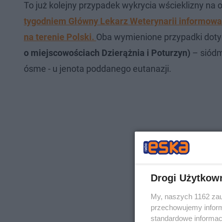
To już kolejny przypadek wykrycia wścieklizny na o
tygodniem Główny Lekarz Weterynarii informował
na terenie Polski.
Oba wymienione przypadki dot
o miejscowościach Dzierążnia i Poturzyn)
– siódm
ósme - u jenota poddanego eutanazji.
Drogi Użytkow
My, naszych 1162 zau
przechowujemy informa
standardowe informac