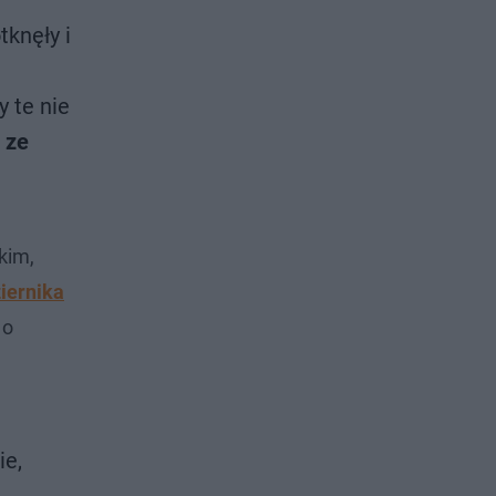
tknęły i
y te nie
 ze
kim,
iernika
 o
ie,